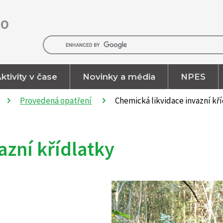
RO
ktivity v čase
Novinky a média
NPES
Provedená opatření
Chemická likvidace invazní kř
azní křídlatky