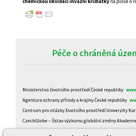
chemickou likvidaci invazní křídlatky
na ploše o r
Péče o chráněná územ
Ministerstvo životního prostředí České republiky
www
Agentura ochrany přírody a krajiny České republiky
ww
Centrum pro otázky životního prostředí Univerzity K
CzechGlobe – Ústav výzkumu globální změny Akademi
Biologické centrum AV ČR, v.v.i
www.upb.cas.cz/