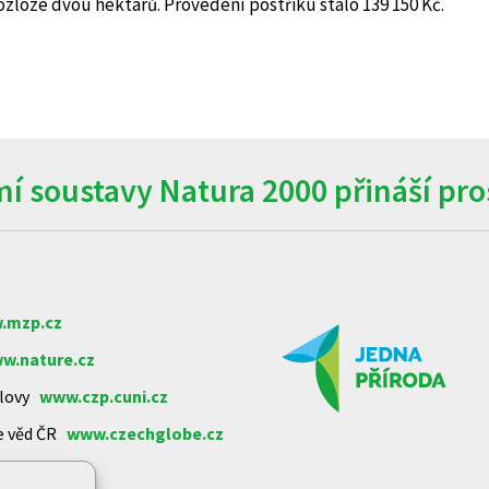
ozloze dvou hektarů. Provedení postřiku stálo 139 150 Kč.
í soustavy Natura 2000 přináší pros
.mzp.cz
w.nature.cz
arlovy
www.czp.cuni.cz
e věd ČR
www.czechglobe.cz