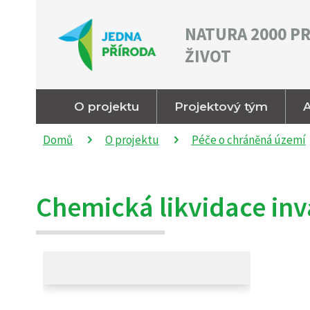
NATURA 2000 P
ŽIVOT
O projektu
Projektový tým
A
Domů
O projektu
Péče o chráněná území
Chemická likvidace inv