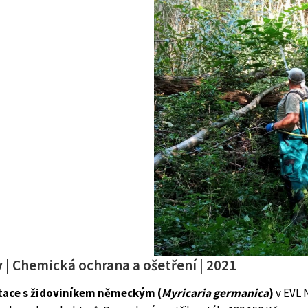
y
| Chemická ochrana a ošetření | 2021
etace s židoviníkem německým (
Myricaria germanica
)
v EVL 