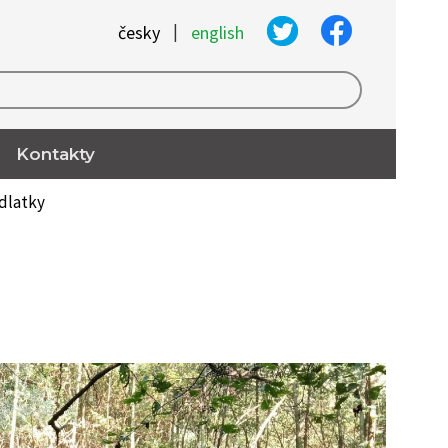
|
česky
english
Kontakty
ídlatky