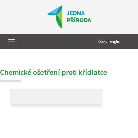
česky
|
english
Chemické ošetření proti křídlatce