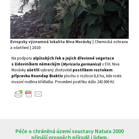
Evropsky významná lokalita Niva Morávky
| Chemická ochrana
a ošetření | 2020
Na podporu
alpínských řek a jejich dřevinné vegetace
s židoviníkem německým (
Myricaria germanica
)
v EVL Niva
Morávky
ošetřil
vybraný zhotovitel
postřikem roztokem
přípravku Roundap Biaktiv
plochu o rozloze 8,6 ha, kde roste
invazní rostlina křídlatka. Provedení postřiku stálo 242 000 Kč.
Péče o chráněná území soustavy Natura 2000
přináší prospěch přírodě i lidem.