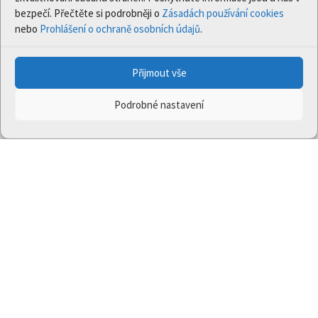
bezpečí. Přečtěte si podrobněji o
Zásadách používání cookies
nebo
Prohlášení o ochraně osobních údajů
.
Přijmout vše
Podrobné nastavení
Projekt
Jedna příroda
(LIFE-IP:N2K: Revisited,
LIFE17/IPE/CZ/000005) byl podpořen z finančního
nástroje Evropské unie LIFE.
Údaje a informace zveřejněné na těchto stránkách
vyjadřují názor či stanovisko pouze Ministerstva
životního prostředí a partnerů projektu. Evropská
komise není odpovědná za jakékoli použití informací
zveřejněných na těchto stránkách.