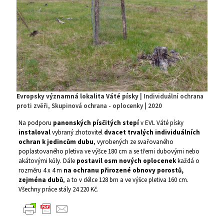
Evropsky významná lokalita Váté písky
| Individuální ochrana
proti zvěři, Skupinová ochrana - oplocenky | 2020
Na podporu
panonských písčitých stepí
v EVL Váté písky
instaloval
vybraný zhotovitel
dvacet trvalých individuálních
ochran k jedincům dubu
, vyrobených ze svařovaného
poplastovaného pletiva ve výšce 180 cm a se třemi dubovými nebo
akátovými kůly. Dále
postavil osm nových oplocenek
každá o
rozměru 4 x 4 m
na ochranu přirozené obnovy porostů,
zejména dubů
, a to v délce 128 bm a ve výšce pletiva 160 cm.
Všechny práce stály 24 220 Kč.