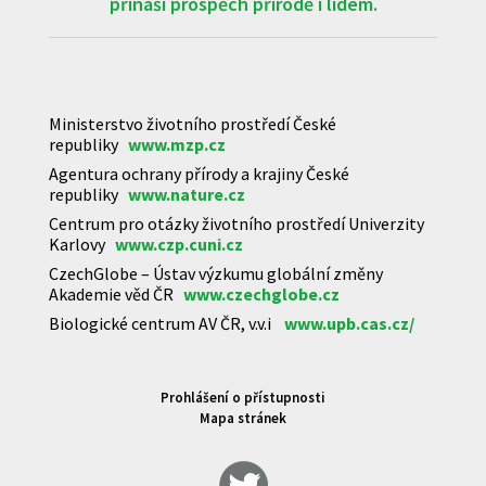
přináší prospěch přírodě i lidem.
Ministerstvo životního prostředí České
republiky
www.mzp.cz
Agentura ochrany přírody a krajiny České
republiky
www.nature.cz
Centrum pro otázky životního prostředí Univerzity
Karlovy
www.czp.cuni.cz
CzechGlobe – Ústav výzkumu globální změny
Akademie věd ČR
www.czechglobe.cz
Biologické centrum AV ČR, v.v.i
www.upb.cas.cz/
Prohlášení o přístupnosti
Mapa stránek