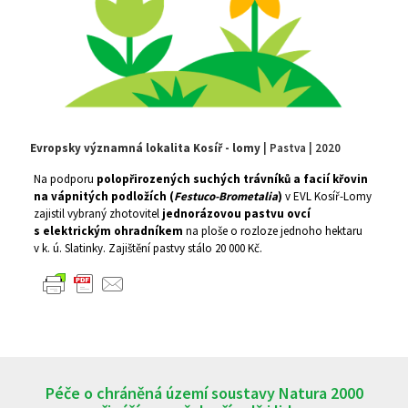
Evropsky významná lokalita Kosíř - lomy
| Pastva | 2020
Na podporu
polopřirozených suchých trávníků a facií křovin
na vápnitých podložích (
Festuco-Brometalia
)
v EVL Kosíř-Lomy
zajistil vybraný zhotovitel
jednorázovou pastvu ovcí
s elektrickým ohradníkem
na ploše o rozloze jednoho hektaru
v k. ú. Slatinky. Zajištění pastvy stálo 20 000 Kč.
Péče o chráněná území soustavy Natura 2000