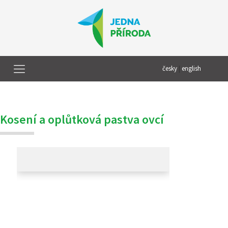
česky
|
english
Kosení a oplůtková pastva ovcí