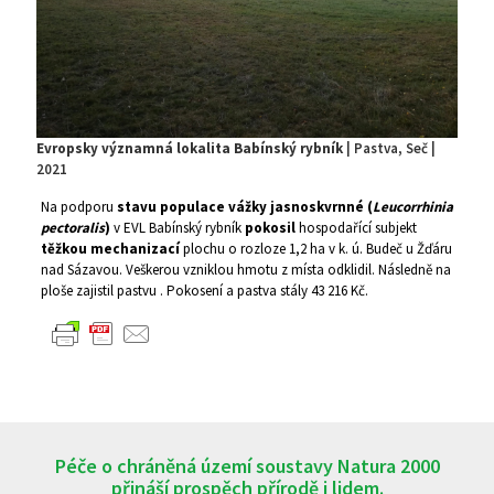
Evropsky významná lokalita Babínský rybník
| Pastva, Seč |
2021
Na podporu
stavu populace vážky jasnoskvrnné (
Leucorrhinia
pectoralis
)
v EVL Babínský rybník
pokosil
hospodařící subjekt
těžkou mechanizací
plochu o rozloze 1,2 ha v k. ú. Budeč u Žďáru
nad Sázavou. Veškerou vzniklou hmotu z místa odklidil. Následně na
ploše zajistil pastvu . Pokosení a pastva stály 43 216 Kč.
Péče o chráněná území soustavy Natura 2000
přináší prospěch přírodě i lidem.