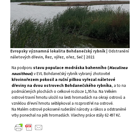
Evropsky významná lokalita Bohdanečský rybník
| Odstranění
náletových dřevin, Řez, výřez, ořez, Seč | 2021
Na podporu
stavu populace modráska bahenního (
Maculinea
nausithous
)
v EVL Bohdanečský rybník vybraný zhotovitel
křovinořezem pokosil a ruční pilkou vyřezal náletové
dřeviny na dvou ostrovech Bohdanečského rybníka
, a to na
podmáčených plochách o celkové rozloze 1,95 ha. Na Velkém
ostrově travní hmotu uložil na šesti hromadách na okraji ostrovů a
vzniklou dřevní hmotu seštěpkoval a rozprostřel na ostrově.
Na Malém ostrově pokosené ruderální nárosty a rákos a odstraněné
vrby ponechal na pěti hromadách. Všechny práce stály 62 497 Kč.