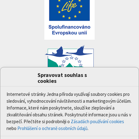
Spravovat souhlas s
cookies
Projekt
Jedna příroda
(LIFE-IP:N2K: Revisited,
LIFE17/IPE/CZ/000005) byl podpořen z finančního
Internetové stránky Jedna příroda využívají soubory cookies pro
nástroje Evropské unie LIFE.
sledování, vyhodnocování návštěvnosti a marketingovým účelům.
Údaje a informace zveřejněné na těchto stránkách
Informace, které nám poskytnete, slouží ke zlepšování a
vyjadřují názor či stanovisko pouze Ministerstva
zkvalitňování obsahu stránek. Poskytnuté informace jsou u nás v
životního prostředí a partnerů projektu. Evropská
bezpečí. Přečtěte si podrobněji o
Zásadách používání cookies
komise není odpovědná za jakékoli použití informací
nebo
Prohlášení o ochraně osobních údajů
.
zveřejněných na těchto stránkách.