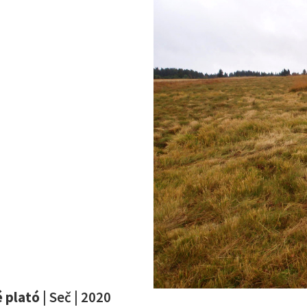
 plató
| Seč | 2020