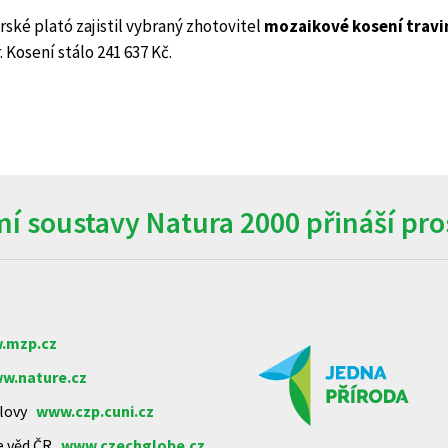
ské plató zajistil vybraný zhotovitel
mozaikové kosení trav
r. Kosení stálo 241 637 Kč.
í soustavy Natura 2000 přináší pros
.mzp.cz
w.nature.cz
arlovy
www.czp.cuni.cz
e věd ČR
www.czechglobe.cz