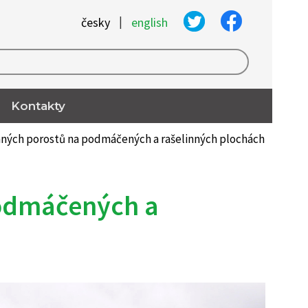
|
česky
english
Kontakty
nných porostů na podmáčených a rašelinných plochách
podmáčených a