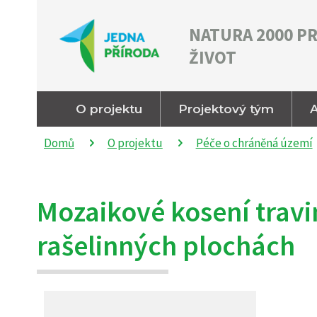
NATURA 2000 P
ŽIVOT
O projektu
Projektový tým
A
Domů
O projektu
Péče o chráněná území
Mozaikové kosení trav
rašelinných plochách