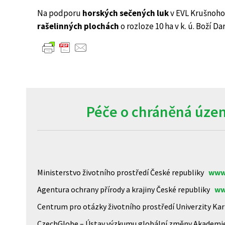
Na podporu
horských sečených luk
v EVL Krušnohor
rašelinných plochách
o rozloze 10 ha v k. ú. Boží Da
Péče o chráněná územ
Ministerstvo životního prostředí České republiky
www
Agentura ochrany přírody a krajiny České republiky
ww
Centrum pro otázky životního prostředí Univerzity K
CzechGlobe – Ústav výzkumu globální změny Akademi