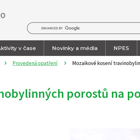
RO
ktivity v čase
Novinky a média
NPES
Provedená opatření
Mozaikové kosení travinobyli
inobylinných porostů na 