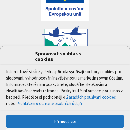
Spravovat souhlas s
cookies
Projekt
Jedna příroda
(LIFE-IP:N2K: Revisited,
LIFE17/IPE/CZ/000005) byl podpořen z finančního
Internetové stránky Jedna příroda využívají soubory cookies pro
nástroje Evropské unie LIFE.
sledování, vyhodnocování návštěvnosti a marketingovým účelům.
Údaje a informace zveřejněné na těchto stránkách
Informace, které nám poskytnete, slouží ke zlepšování a
vyjadřují názor či stanovisko pouze Ministerstva
zkvalitňování obsahu stránek. Poskytnuté informace jsou u nás v
životního prostředí a partnerů projektu. Evropská
bezpečí. Přečtěte si podrobněji o
Zásadách používání cookies
komise není odpovědná za jakékoli použití informací
nebo
Prohlášení o ochraně osobních údajů
.
zveřejněných na těchto stránkách.
Přijmout vše
© 2020 Ministerstvo životního prostředí | Všechna práva