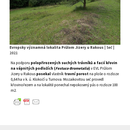
Evropsky významná lokalita Průlom Jizery u Rakous
| Seč |
2021
Na podporu
polopřirozených suchých trávníků a facií křovin
na vápnitých podložích (
Festuco-Brometalia
)
v EVL Průlom
Jizery u Rakous
posekal
vlastník
travní porost
na ploše o rozloze
0,64 ha v k. ú. Klokočí u Turnova. Mozaikovitou seč provedl
křovinořezem a na lokalitě ponechal nepokosený pás o rozloze 100
m2.