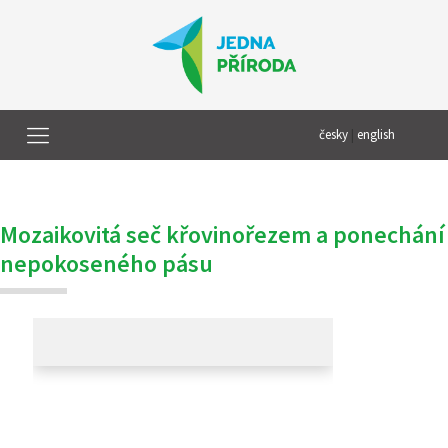
česky
|
english
Mozaikovitá seč křovinořezem a ponechání
nepokoseného pásu