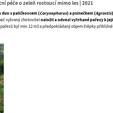
tní péče o zeleň rostoucí mimo les | 2021
 dun s paličkovcem (
Corynephorus
) a psinečkem (
Agrostis
neč vybraný zhotovitel
naložil a odvezl vytrhané pařezy k j
pařezů byl min. 12 m3 a předpokládaný objem štěpky přibližně 8