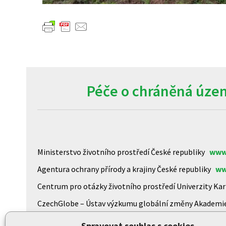
Péče o chráněná územ
Ministerstvo životního prostředí České republiky
www
Agentura ochrany přírody a krajiny České republiky
ww
Centrum pro otázky životního prostředí Univerzity K
CzechGlobe – Ústav výzkumu globální změny Akademi
Biologické centrum AV ČR, v.v.i
www.upb.cas.cz/
Spravovat souhlas s cookies