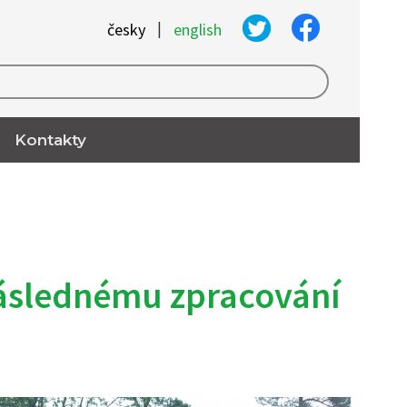
|
česky
english
Kontakty
následnému zpracování