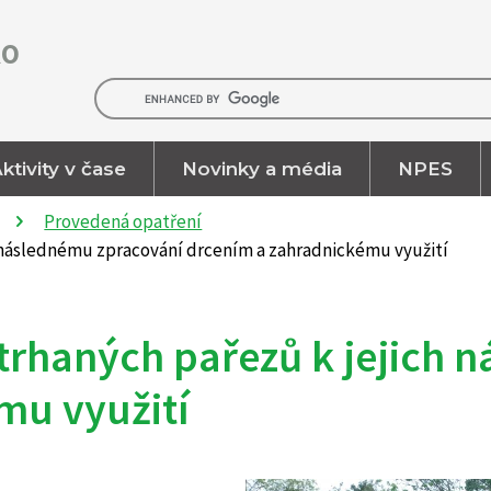
RO
ktivity v čase
Novinky a média
NPES
Provedená opatření
h následnému zpracování drcením a zahradnickému využití
trhaných pařezů k jejich 
mu využití