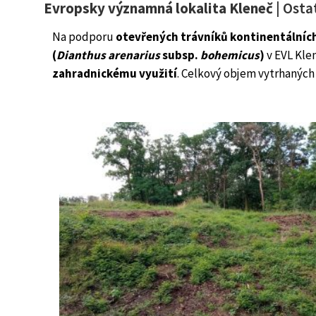
Evropsky významná lokalita Kleneč
| Osta
Na podporu
otevřených trávníků kontinentálních
(
Dianthus arenarius
subsp.
bohemicus
)
v EVL Kle
zahradnickému využití
. Celkový objem vytrhaných 