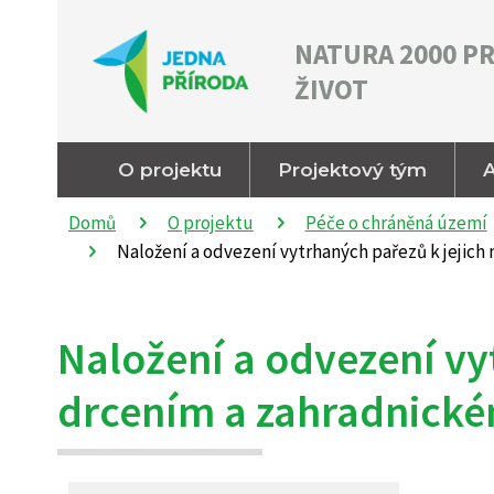
NATURA 2000 P
ŽIVOT
O projektu
Projektový tým
A
Domů
O projektu
Péče o chráněná území
Naložení a odvezení vytrhaných pařezů k jejic
Naložení a odvezení vy
drcením a zahradnické