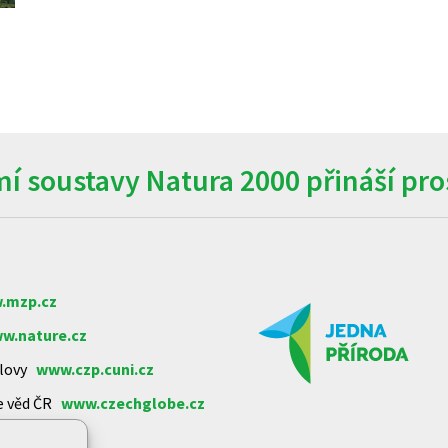
í soustavy Natura 2000 přináší pros
.mzp.cz
w.nature.cz
arlovy
www.czp.cuni.cz
e věd ČR
www.czechglobe.cz