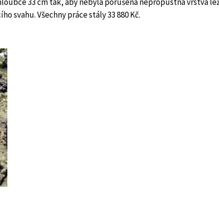
loubce 33 cm tak, aby nebyla porušena nepropustná vrstva le
ího svahu. Všechny práce stály 33 880 Kč.