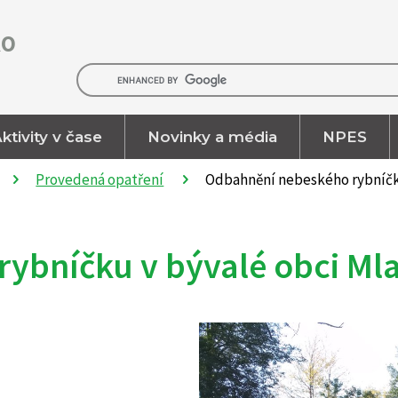
RO
ktivity v čase
Novinky a média
NPES
Provedená opatření
Odbahnění nebeského rybníčk
ybníčku v bývalé obci Ml