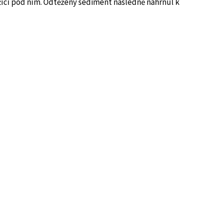
žící pod ním. Odtěžený sediment následně nahrnul k