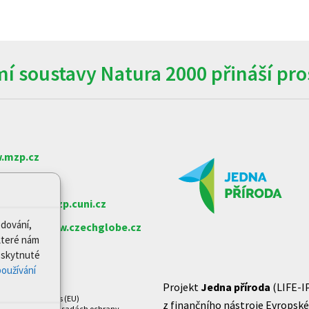
í soustavy Natura 2000 přináší pros
.mzp.cz
w.nature.cz
arlovy
www.czp.cuni.cz
edování,
e věd ČR
www.czechglobe.cz
které nám
Poskytnuté
oužívání
Projekt
Jedna příroda
(LIFE-I
Zásady cookies (EU)
z finančního nástroje Evropské 
Prohlášení o zásadách ochrany