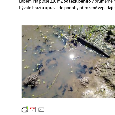
Labem. Na ploše 210 m2
odtěžil bahno
v průměrné h
bývalé hrázi a upravil do podoby přirozeně vypadajíc