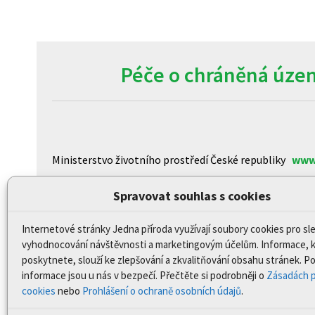
Péče o chráněná územ
Ministerstvo životního prostředí České republiky
www
Agentura ochrany přírody a krajiny České republiky
ww
Spravovat souhlas s cookies
Centrum pro otázky životního prostředí Univerzity K
Internetové stránky Jedna příroda využívají soubory cookies pro sl
CzechGlobe – Ústav výzkumu globální změny Akademi
vyhodnocování návštěvnosti a marketingovým účelům. Informace, 
Biologické centrum AV ČR, v.v.i
www.upb.cas.cz/
poskytnete, slouží ke zlepšování a zkvalitňování obsahu stránek. 
informace jsou u nás v bezpečí. Přečtěte si podrobněji o
Zásadách p
cookies
nebo
Prohlášení o ochraně osobních údajů
.
Prohlášení o přístupnosti