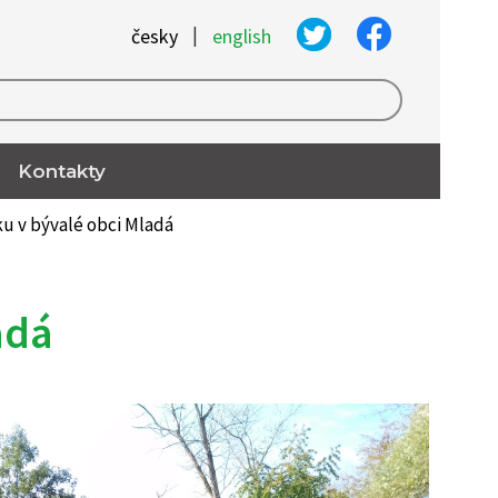
|
česky
english
Kontakty
u v bývalé obci Mladá
adá