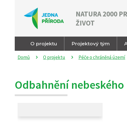
NATURA 2000 P
ŽIVOT
O projektu
Projektový tým
A
Domů
O projektu
Péče o chráněná území
Odbahnění nebeského r