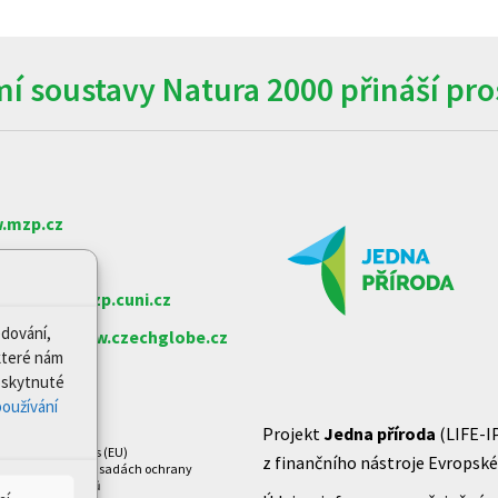
í soustavy Natura 2000 přináší pros
.mzp.cz
w.nature.cz
arlovy
www.czp.cuni.cz
edování,
e věd ČR
www.czechglobe.cz
které nám
Poskytnuté
oužívání
Projekt
Jedna příroda
(LIFE-I
Zásady cookies (EU)
z finančního nástroje Evropské 
Prohlášení o zásadách ochrany
osobních údajů