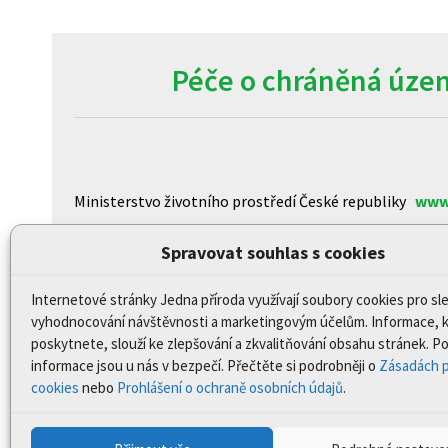
Péče o chráněná územ
Ministerstvo životního prostředí České republiky
www
Agentura ochrany přírody a krajiny České republiky
ww
Spravovat souhlas s cookies
Centrum pro otázky životního prostředí Univerzity K
Internetové stránky Jedna příroda využívají soubory cookies pro sl
CzechGlobe – Ústav výzkumu globální změny Akademi
vyhodnocování návštěvnosti a marketingovým účelům. Informace, 
Biologické centrum AV ČR, v.v.i
www.upb.cas.cz/
poskytnete, slouží ke zlepšování a zkvalitňování obsahu stránek. 
informace jsou u nás v bezpečí. Přečtěte si podrobněji o
Zásadách p
cookies
nebo
Prohlášení o ochraně osobních údajů
.
Prohlášení o přístupnosti
Mapa stránek