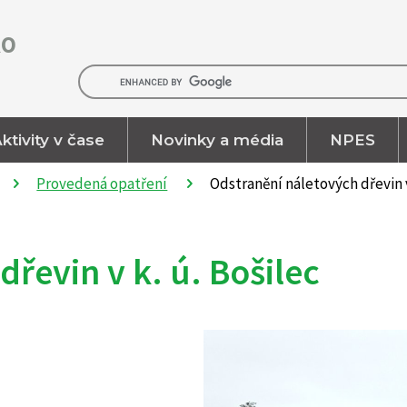
RO
ktivity v čase
Novinky a média
NPES
Provedená opatření
Odstranění náletových dřevin v
řevin v k. ú. Bošilec