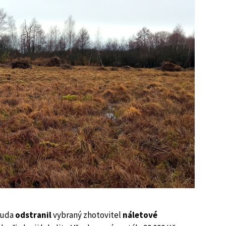
Ruda
odstranil
vybraný zhotovitel
náletové