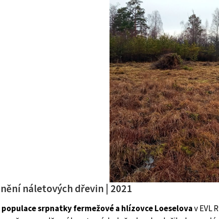
nění náletových dřevin | 2021
 a populace srpnatky fermežové a hlízovce Loeselova
v EVL 