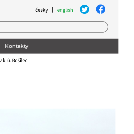
|
česky
english
Kontakty
 k. ú. Bošilec