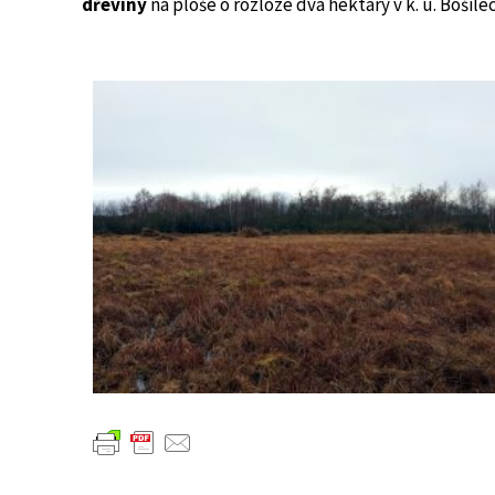
dřeviny
na ploše o rozloze dva hektary v k. ú. Bošile