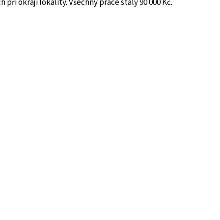
při okraji lokality. Všechny práce stály 90 000 Kč.