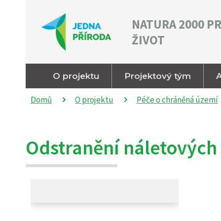
NATURA 2000 P
ŽIVOT
O projektu
Projektový tým
A
Domů
O projektu
Péče o chráněná území
Odstranění náletových d