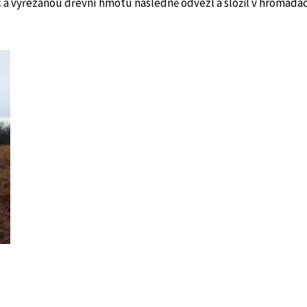
c a vyřezanou dřevní hmotu následně odvezl a složil v hromadách 