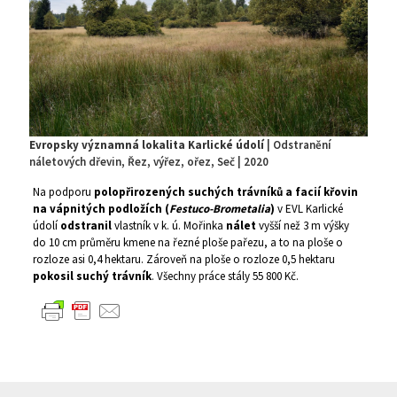
Evropsky významná lokalita Karlické údolí
| Odstranění
náletových dřevin, Řez, výřez, ořez, Seč | 2020
Na podporu
polopřirozených suchých trávníků a facií křovin
na vápnitých podložích (
Festuco-Brometalia
)
v EVL Karlické
údolí
odstranil
vlastník v k. ú. Mořinka
nálet
vyšší než 3 m výšky
do 10 cm průměru kmene na řezné ploše pařezu, a to na ploše o
rozloze asi 0,4 hektaru. Zároveň na ploše o rozloze 0,5 hektaru
pokosil suchý trávník
. Všechny práce stály 55 800 Kč.