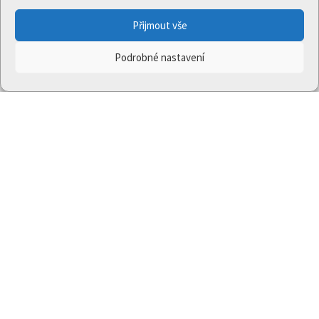
Přijmout vše
Podrobné nastavení
Projekt
Jedna příroda
(LIFE-IP:N2K: Revisited,
LIFE17/IPE/CZ/000005) byl podpořen z finančního
nástroje Evropské unie LIFE.
Údaje a informace zveřejněné na těchto stránkách
vyjadřují názor či stanovisko pouze Ministerstva
životního prostředí a partnerů projektu. Evropská
komise není odpovědná za jakékoli použití informací
zveřejněných na těchto stránkách.
© 2020 Ministerstvo životního prostředí | Všechna práva