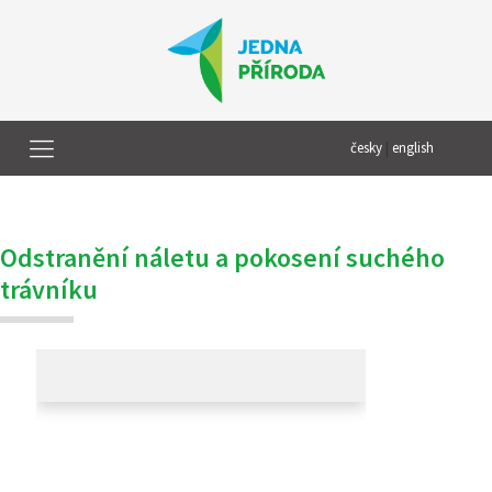
česky
|
english
Odstranění náletu a pokosení suchého
trávníku