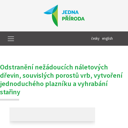
česky
|
english
Odstranění nežádoucích náletových
dřevin, souvislých porostů vrb, vytvoření
jednoduchého plazníku a vyhrabání
stařiny