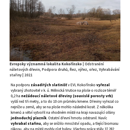
Evropsky významná lokalita Kokořínsko
| Odstranění
náletových dřevin, Podpora druhů, Řez, výřez, ořez, Vyhrabávání
stařiny | 2021
Na podporu
zásaditých slatinišť
v EVL Kokořínsko
vyřezal
vybraný zhotovitel v k. ú. Mělnická Vrutice na ploše o rozloze téměř
0,2 ha
nežádoucí náletové dřeviny (souvislé porosty vrb)
vyšší než tři metry, a to do 10 cm průměru kmene. Dřeviny vyřezal co
nejníže u země, aby se na ploše mohlo následně kosit. Z několika
kmenů a větví vytvořil na vhodném místě na kraji navazující olšiny
jednoduchý plazník
. Ostatní dřevní hmotu odstranil. Navíc
vyhrabal stařinu
, aby se snížilo množství opadu, a tlející biomasu
rákosu, aby na místě mohly růst byliny. Všechny práce stály 37 282