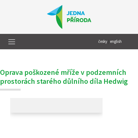
česky
|
english
Oprava poškozené mříže v podzemních
prostorách starého důlního díla Hedwig