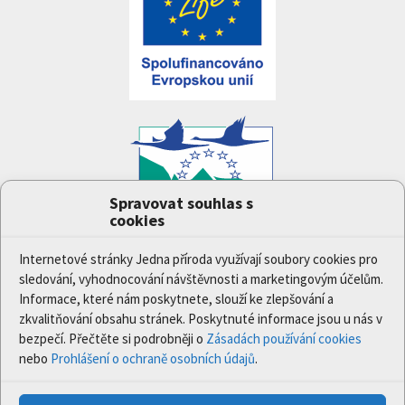
Spravovat souhlas s
cookies
Projekt
Jedna příroda
(LIFE-IP:N2K: Revisited,
LIFE17/IPE/CZ/000005) byl podpořen z finančního
Internetové stránky Jedna příroda využívají soubory cookies pro
nástroje Evropské unie LIFE.
sledování, vyhodnocování návštěvnosti a marketingovým účelům.
Údaje a informace zveřejněné na těchto stránkách
Informace, které nám poskytnete, slouží ke zlepšování a
vyjadřují názor či stanovisko pouze Ministerstva
zkvalitňování obsahu stránek. Poskytnuté informace jsou u nás v
životního prostředí a partnerů projektu. Evropská
bezpečí. Přečtěte si podrobněji o
Zásadách používání cookies
komise není odpovědná za jakékoli použití informací
nebo
Prohlášení o ochraně osobních údajů
.
zveřejněných na těchto stránkách.