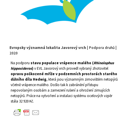
Evropsky významná lokalita Javorový vrch
| Podpora druhů |
2020
Na podporu
stavu populace vrápence malého (
Rhinolophus
hipposideros
)
v EVL Javorový vrch provedl vybraný zhotovitel
opravu poškozené mříže v podzemních prostorách starého
důlního díla Hedwig
, která jsou významným zimovištěm netopýrů
včetně vrápence malého. Došlo tak k zabránění přístupu
nepovolaným osobám a zamezení rušení a ohrožení zimujících
netopýrů. Práce na vytvoření a instalaci systému ocelových vzpěr
stála 32 920 Kč.