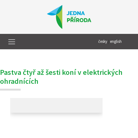
česky
|
english
Pastva čtyř až šesti koní v elektrických
ohradnících