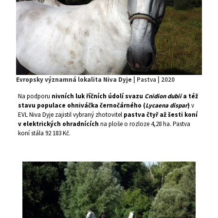
Evropsky významná lokalita Niva Dyje
| Pastva | 2020
Na podporu
nivních luk říčních údolí svazu
Cnidion dubii
a též
stavu populace ohniváčka černočárného (
Lycaena dispar
)
v
EVL Niva Dyje zajistil vybraný zhotovitel
pastva čtyř až šesti koní
v elektrických ohradnících
na ploše o rozloze 4,28 ha. Pastva
koní stála 92 183 Kč.