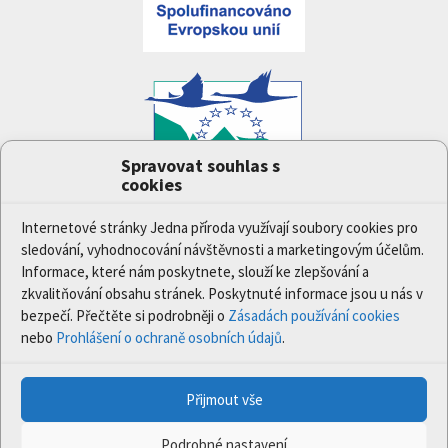
Spravovat souhlas s
cookies
Projekt
Jedna příroda
(LIFE-IP:N2K: Revisited,
LIFE17/IPE/CZ/000005) byl podpořen z finančního
Internetové stránky Jedna příroda využívají soubory cookies pro
nástroje Evropské unie LIFE.
sledování, vyhodnocování návštěvnosti a marketingovým účelům.
Údaje a informace zveřejněné na těchto stránkách
Informace, které nám poskytnete, slouží ke zlepšování a
vyjadřují názor či stanovisko pouze Ministerstva
zkvalitňování obsahu stránek. Poskytnuté informace jsou u nás v
životního prostředí a partnerů projektu. Evropská
bezpečí. Přečtěte si podrobněji o
Zásadách používání cookies
komise není odpovědná za jakékoli použití informací
nebo
Prohlášení o ochraně osobních údajů
.
zveřejněných na těchto stránkách.
Přijmout vše
© 2020 Ministerstvo životního prostředí | Všechna práva
vyhrazena.
Podrobné nastavení