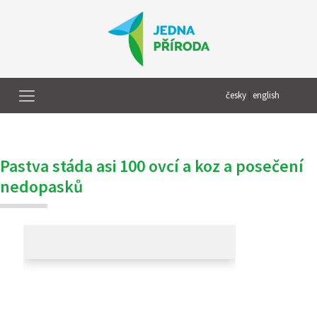
česky
|
english
Pastva stáda asi 100 ovcí a koz a posečení
nedopasků