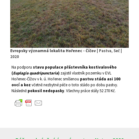
Evropsky významná lokalita Hořenec - Číčov
| Pastva, Seč |
2020
Na podporu
stavu populace přástevníka kostivalového
(
Euplagia quadripunctaria
)
zajistil vlastník pozemku v EVL
Hořenec-Čížov v k. ú. Hořenec smíšenou
pastvu stáda asi 100
ovcí a koz
včetně nezbytné péče o toto stádo po dobu pastvy.
Následně
pokosil nedopasky
. Všechny práce stály 52 270 Kč.