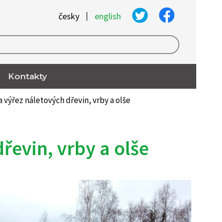
|
česky
english
Kontakty
 výřez náletových dřevin, vrby a olše
řevin, vrby a olše