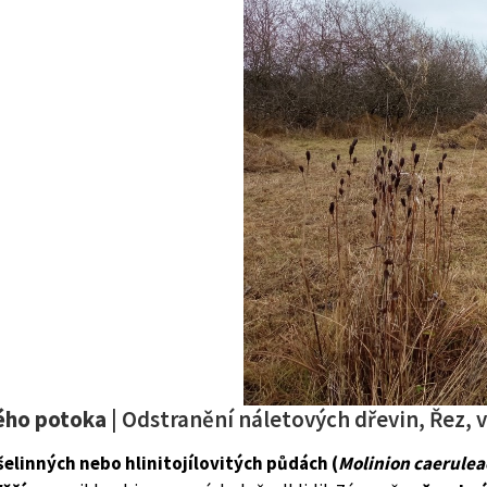
ého potoka
| Odstranění náletových dřevin, Řez, v
elinných nebo hlinitojílovitých půdách (
Molinion caerulea