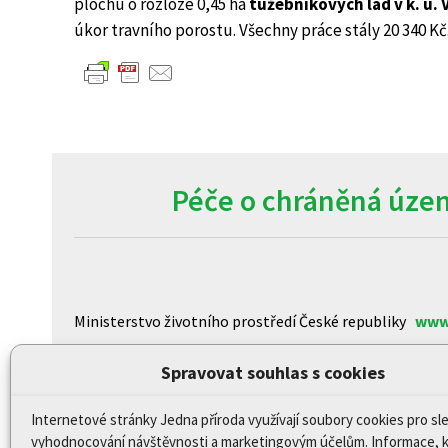
plochu o rozloze 0,45 ha
tužebníkových lad v k. ú. 
úkor travního porostu. Všechny práce stály 20 340 Kč
Péče o chráněná územ
Ministerstvo životního prostředí České republiky
www
Agentura ochrany přírody a krajiny České republiky
ww
Spravovat souhlas s cookies
Centrum pro otázky životního prostředí Univerzity K
Internetové stránky Jedna příroda využívají soubory cookies pro sl
CzechGlobe – Ústav výzkumu globální změny Akademi
vyhodnocování návštěvnosti a marketingovým účelům. Informace, 