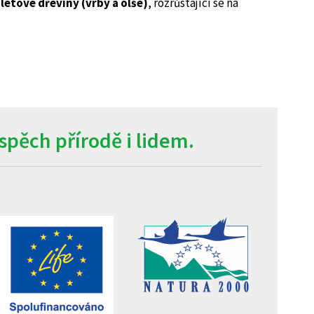
letové dřeviny (vrby a olše)
, rozrůstající se na
pěch přírodě i lidem.