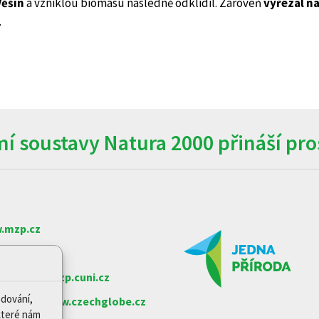
Věšín
a vzniklou biomasu následně odklidil. Zároveň
vyřezal ná
.
í soustavy Natura 2000 přináší pros
.mzp.cz
w.nature.cz
arlovy
www.czp.cuni.cz
edování,
e věd ČR
www.czechglobe.cz
které nám