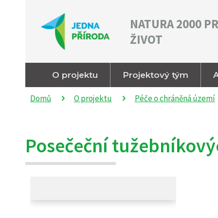
NATURA 2000 P
ŽIVOT
O projektu
Projektový tým
A
Domů
O projektu
Péče o chráněná území
Posečeční tužebníkovýc