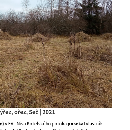
ýřez, ořez, Seč | 2021
e
)
v EVL Niva Kotelského potoka
posekal
vlastník