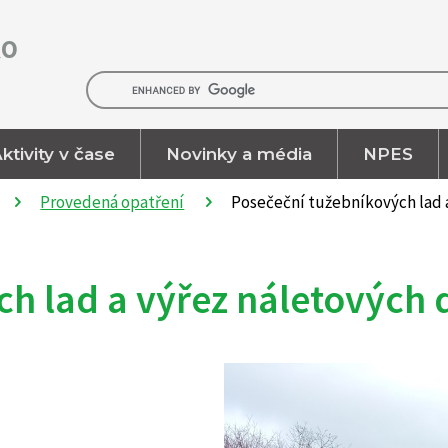
RO
ktivity v čase
Novinky a média
NPES
Provedená opatření
Posečeční tužebníkových lad a
h lad a výřez náletových d