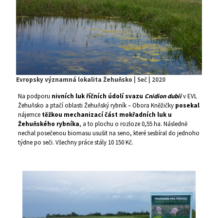
Evropsky významná lokalita Žehuňsko
| Seč | 2020
Na podporu
nivních luk říčních údolí svazu
Cnidion dubii
v EVL
Žehuňsko a ptačí oblasti Žehuňský rybník – Obora Kněžičky
posekal
nájemce
těžkou mechanizací část mokřadních luk u
Žehuňského rybníka
, a to plochu o rozloze 0,55 ha. Následně
nechal posečenou biomasu usušit na seno, které sesbíral do jednoho
týdne po seči. Všechny práce stály 10 150 Kč.