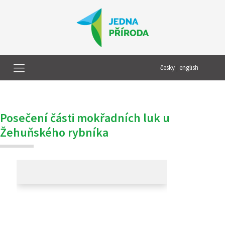
česky
|
english
Posečení části mokřadních luk u
Žehuňského rybníka