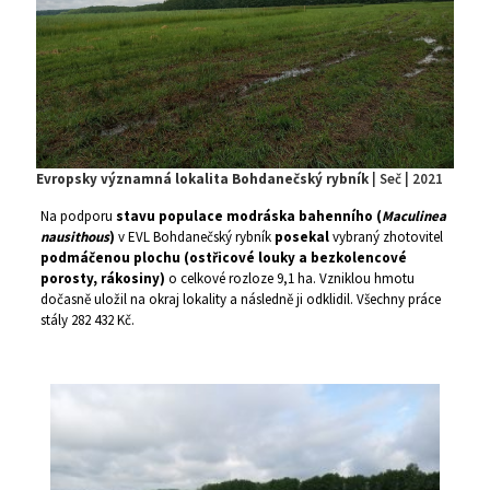
Evropsky významná lokalita Bohdanečský rybník
| Seč | 2021
Na podporu
stavu populace modráska bahenního (
Maculinea
nausithous
)
v EVL Bohdanečský rybník
posekal
vybraný zhotovitel
podmáčenou plochu (ostřicové louky a bezkolencové
porosty, rákosiny)
o celkové rozloze 9,1 ha. Vzniklou hmotu
dočasně uložil na okraj lokality a následně ji odklidil. Všechny práce
stály 282 432 Kč.