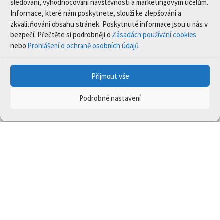
sledování, vyhodnocování návštěvnosti a marketingovým účelům.
Informace, které nám poskytnete, slouží ke zlepšování a
zkvalitňování obsahu stránek. Poskytnuté informace jsou u nás v
bezpečí. Přečtěte si podrobněji o
Zásadách používání cookies
nebo
Prohlášení o ochraně osobních údajů
.
Přijmout vše
Podrobné nastavení
Projekt
Jedna příroda
(LIFE-IP:N2K: Revisited,
LIFE17/IPE/CZ/000005) byl podpořen z finančního
nástroje Evropské unie LIFE.
Údaje a informace zveřejněné na těchto stránkách
vyjadřují názor či stanovisko pouze Ministerstva
životního prostředí a partnerů projektu. Evropská