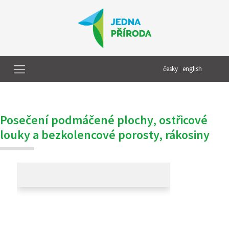
česky
|
english
Posečení podmáčené plochy, ostřicové
louky a bezkolencové porosty, rákosiny