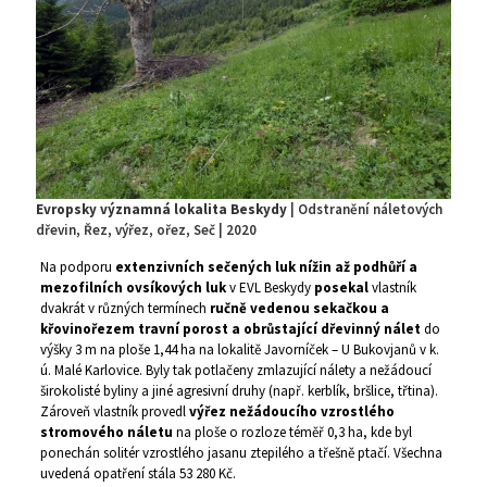
Evropsky významná lokalita Beskydy
| Odstranění náletových
dřevin, Řez, výřez, ořez, Seč | 2020
Na podporu
extenzivních sečených luk nížin až podhůří a
mezofilních ovsíkových luk
v EVL Beskydy
posekal
vlastník
dvakrát v různých termínech
ručně vedenou sekačkou a
křovinořezem travní porost a obrůstající dřevinný nálet
do
výšky 3 m na ploše 1,44 ha na lokalitě Javorníček – U Bukovjanů v k.
ú. Malé Karlovice. Byly tak potlačeny zmlazující nálety a nežádoucí
širokolisté byliny a jiné agresivní druhy (např. kerblík, bršlice, třtina).
Zároveň vlastník provedl
výřez nežádoucího vzrostlého
stromového náletu
na ploše o rozloze téměř 0,3 ha, kde byl
ponechán solitér vzrostlého jasanu ztepilého a třešně ptačí. Všechna
uvedená opatření stála 53 280 Kč.