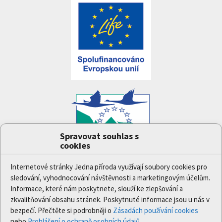
Spravovat souhlas s
cookies
Projekt
Jedna příroda
(LIFE-IP:N2K: Revisited,
LIFE17/IPE/CZ/000005) byl podpořen z finančního
Internetové stránky Jedna příroda využívají soubory cookies pro
nástroje Evropské unie LIFE.
sledování, vyhodnocování návštěvnosti a marketingovým účelům.
Údaje a informace zveřejněné na těchto stránkách
Informace, které nám poskytnete, slouží ke zlepšování a
vyjadřují názor či stanovisko pouze Ministerstva
zkvalitňování obsahu stránek. Poskytnuté informace jsou u nás v
životního prostředí a partnerů projektu. Evropská
bezpečí. Přečtěte si podrobněji o
Zásadách používání cookies
komise není odpovědná za jakékoli použití informací
nebo
Prohlášení o ochraně osobních údajů
.