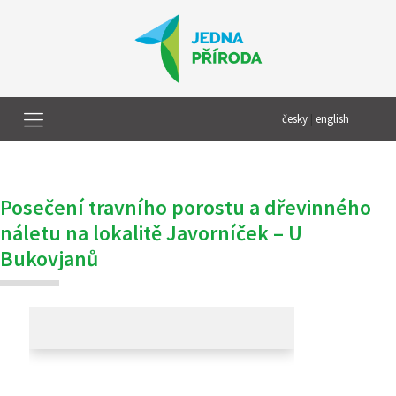
česky
|
english
Posečení travního porostu a dřevinného
náletu na lokalitě Javorníček – U
Bukovjanů