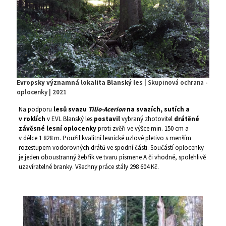
Evropsky významná lokalita Blanský les
| Skupinová ochrana -
oplocenky | 2021
Na podporu
lesů svazu
Tilio-Acerion
na svazích, sutích a
v roklích
v EVL Blanský les
postavil
vybraný zhotovitel
drátěné
závěsné lesní oplocenky
proti zvěři ve výšce min. 150 cm a
v délce 1 828 m. Použil kvalitní lesnické uzlové pletivo s menším
rozestupem vodorovných drátů ve spodní části. Součástí oplocenky
je jeden oboustranný žebřík ve tvaru písmene A či vhodné, spolehlivě
uzavíratelné branky. Všechny práce stály 298 604 Kč.