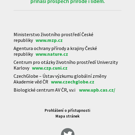
přináší prospěch přírodě i lidem.
Ministerstvo životního prostředí České
republiky
www.mzp.cz
Agentura ochrany přírody a krajiny České
republiky
www.nature.cz
Centrum pro otázky životního prostředí Univerzity
Karlovy
www.czp.cuni.cz
CzechGlobe – Ústav výzkumu globální změny
Akademie věd ČR
www.czechglobe.cz
Biologické centrum AV ČR, v.v.i
www.upb.cas.cz/
Prohlášení o přístupnosti
Mapa stránek