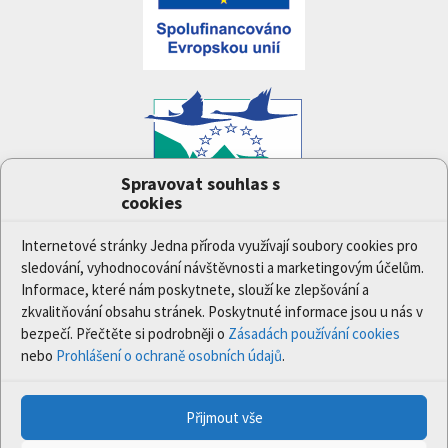
Spravovat souhlas s
cookies
Projekt
Jedna příroda
(LIFE-IP:N2K: Revisited,
LIFE17/IPE/CZ/000005) byl podpořen z finančního
Internetové stránky Jedna příroda využívají soubory cookies pro
nástroje Evropské unie LIFE.
sledování, vyhodnocování návštěvnosti a marketingovým účelům.
Údaje a informace zveřejněné na těchto stránkách
Informace, které nám poskytnete, slouží ke zlepšování a
vyjadřují názor či stanovisko pouze Ministerstva
zkvalitňování obsahu stránek. Poskytnuté informace jsou u nás v
životního prostředí a partnerů projektu. Evropská
bezpečí. Přečtěte si podrobněji o
Zásadách používání cookies
komise není odpovědná za jakékoli použití informací
nebo
Prohlášení o ochraně osobních údajů
.
zveřejněných na těchto stránkách.
Přijmout vše
© 2020 Ministerstvo životního prostředí | Všechna práva