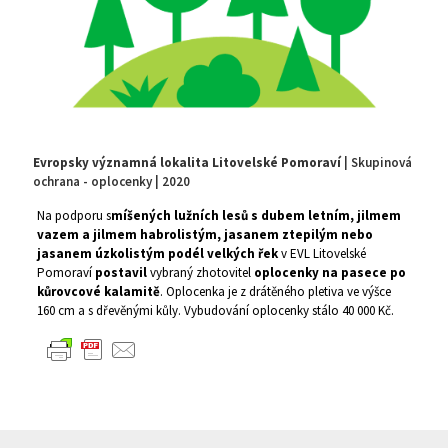
Evropsky významná lokalita Litovelské Pomoraví
| Skupinová
ochrana - oplocenky | 2020
Na podporu s
míšených lužních lesů s dubem letním, jilmem
vazem a jilmem habrolistým, jasanem ztepilým nebo
jasanem úzkolistým podél velkých řek
v EVL Litovelské
Pomoraví
postavil
vybraný zhotovitel
oplocenky na pasece po
kůrovcové kalamitě
. Oplocenka je z drátěného pletiva ve výšce
160 cm a s dřevěnými kůly. Vybudování oplocenky stálo 40 000 Kč.