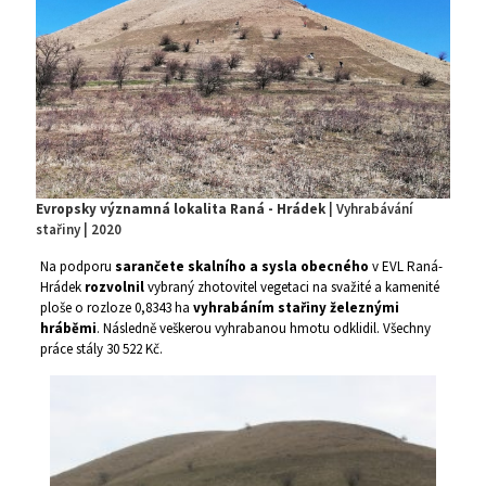
Evropsky významná lokalita Raná - Hrádek
| Vyhrabávání
stařiny | 2020
Na podporu
sarančete skalního a sysla obecného
v EVL Raná­-
Hrádek
rozvolnil
vybraný zhotovitel vegetaci na svažité a kamenité
ploše o rozloze 0,8343 ha
vyhrabáním stařiny železnými
hráběmi
. Následně veškerou vyhrabanou hmotu odklidil. Všechny
práce stály 30 522 Kč.