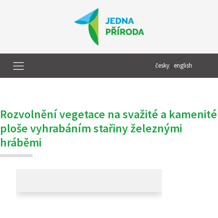
česky
|
english
Rozvolnění vegetace na svažité a kamenité
ploše vyhrabáním stařiny železnými
hráběmi