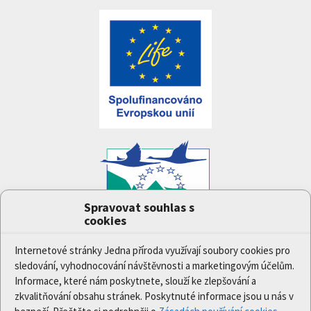
Spravovat souhlas s
cookies
Projekt
Jedna příroda
(LIFE-IP:N2K: Revisited,
LIFE17/IPE/CZ/000005) byl podpořen z finančního
Internetové stránky Jedna příroda využívají soubory cookies pro
nástroje Evropské unie LIFE.
sledování, vyhodnocování návštěvnosti a marketingovým účelům.
Údaje a informace zveřejněné na těchto stránkách
Informace, které nám poskytnete, slouží ke zlepšování a
vyjadřují názor či stanovisko pouze Ministerstva
zkvalitňování obsahu stránek. Poskytnuté informace jsou u nás v
životního prostředí a partnerů projektu. Evropská