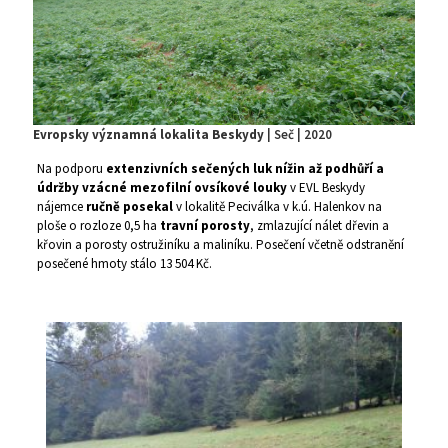
Evropsky významná lokalita Beskydy
| Seč | 2020
Na podporu
extenzivních sečených luk nížin až podhůří a
údržby vzácné mezofilní ovsíkové louky
v EVL Beskydy
nájemce
ručně posekal
v lokalitě Peciválka v k.ú. Halenkov na
ploše o rozloze 0,5 ha
travní porosty
, zmlazující nálet dřevin a
křovin a porosty ostružiníku a maliníku. Posečení včetně odstranění
posečené hmoty stálo 13 504 Kč.