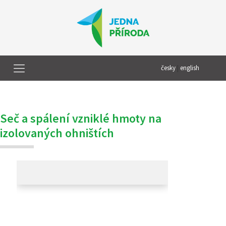
česky
|
english
Seč a spálení vzniklé hmoty na
izolovaných ohništích