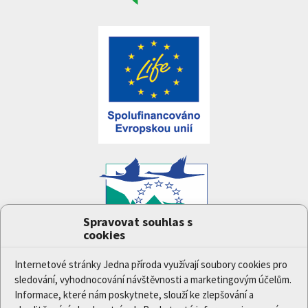
Spravovat souhlas s
cookies
Projekt
Jedna příroda
(LIFE-IP:N2K: Revisited,
LIFE17/IPE/CZ/000005) byl podpořen z finančního
Internetové stránky Jedna příroda využívají soubory cookies pro
nástroje Evropské unie LIFE.
sledování, vyhodnocování návštěvnosti a marketingovým účelům.
Údaje a informace zveřejněné na těchto stránkách
Informace, které nám poskytnete, slouží ke zlepšování a
vyjadřují názor či stanovisko pouze Ministerstva