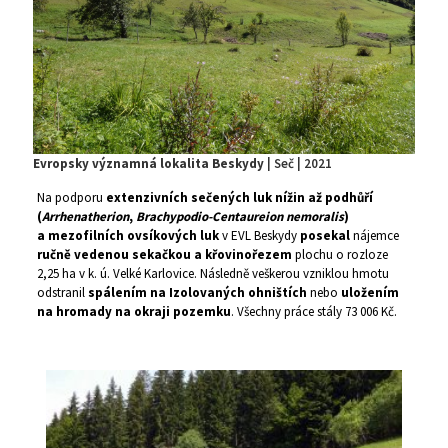
Evropsky významná lokalita Beskydy
| Seč | 2021
Na podporu
extenzivních sečených luk nížin až podhůří
(
Arrhenatherion
,
Brachypodio-Centaureion nemoralis
)
a mezofilních ovsíkových luk
v EVL Beskydy
posekal
nájemce
ručně vedenou sekačkou
a křovinořezem
plochu o rozloze
2,25 ha v k. ú. Velké Karlovice. Následně veškerou vzniklou hmotu
odstranil
spálením na Izolovaných ohništích
nebo
uložením
na hromady na okraji pozemku
. Všechny práce stály 73 006 Kč.