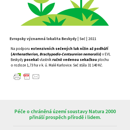
Evropsky významná lokalita Beskydy
| Seč | 2021
Na podporu
extenzivních sečených luk nížin až podhůří
(
Arrhenatherion
,
Brachypodio-Centaureion nemoralis
)
v EVL
Beskydy
posekal
vlastník
ručně vedenou sekačkou
plochu
o rozloze 1,73 ha v k. ú. Malé Karlovice. Seč stála 31 140 Kč.
Péče o chráněná území soustavy Natura 2000
přináší prospěch přírodě i lidem.