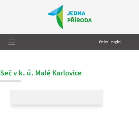
česky
|
english
Seč v k. ú. Malé Karlovice