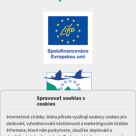
Spravovat souhlas s
cookies
Projekt
Jedna příroda
(LIFE-IP:N2K: Revisited,
LIFE17/IPE/CZ/000005) byl podpořen z finančního
Internetové stránky Jedna příroda využívají soubory cookies pro
nástroje Evropské unie LIFE.
sledování, vyhodnocování návštěvnosti a marketingovým účelům.
Údaje a informace zveřejněné na těchto stránkách
Informace, které nám poskytnete, slouží ke zlepšování a
vyjadřují názor či stanovisko pouze Ministerstva