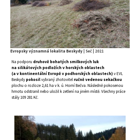
Evropsky významná lokalita Beskydy
| Seč | 2021
Na podporu
druhově bohatých smilkových luk
na silikátových podložích v horských oblastech
(a v kontinentální Evropě v podhorských oblastech)
v EVL
Beskydy
pokosil
vybraný zhotovitel
ručně vedenou sekačkou
plochu o rozloze 2,61 ha v k. ú. Horní Bečva. Následně pokosenou
hmotu odstranil nebo uložil k zetlení na jiném místě. Všechny práce
stály 109 281 Kč.