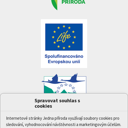
Spravovat souhlas s
cookies
Projekt
Jedna příroda
(LIFE-IP:N2K: Revisited,
LIFE17/IPE/CZ/000005) byl podpořen z finančního
Internetové stránky Jedna příroda využívají soubory cookies pro
nástroje Evropské unie LIFE.
sledování, vyhodnocování návštěvnosti a marketingovým účelům.