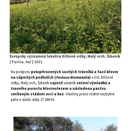
Evropsky významná lokalita Křížové vršky, Malý vrch, Šibeník
| Pastva, Seč | 2021
Na podporu
polopřirozených suchých trávníků a facií křovin
na vápnitých podložích (
Festuco-Brometalia
)
v EVL Křížové
vršky, Malý vrch, Šibeník
zajistil
vlastník
sečení výmladků a
travního porostu křovinořezem a následnou pastvu
smíšeným stádem ovcí a koz
. Všechny práce včetně nezbytné
péče o stádo stály 27 300 Kč.