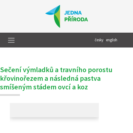
česky
|
english
Sečení výmladků a travního porostu
křovinořezem a následná pastva
smíšeným stádem ovcí a koz