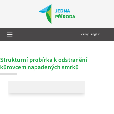
česky
|
english
Strukturní probírka k odstranění
kůrovcem napadených smrků