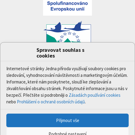
Spravovat souhlas s
cookies
Projekt
Jedna příroda
(LIFE-IP:N2K: Revisited,
LIFE17/IPE/CZ/000005) byl podpořen z finančního
Internetové stránky Jedna příroda využívají soubory cookies pro
nástroje Evropské unie LIFE.
sledování, vyhodnocování návštěvnosti a marketingovým účelům.
Údaje a informace zveřejněné na těchto stránkách
Informace, které nám poskytnete, slouží ke zlepšování a
vyjadřují názor či stanovisko pouze Ministerstva
zkvalitňování obsahu stránek. Poskytnuté informace jsou u nás v
životního prostředí a partnerů projektu. Evropská
bezpečí. Přečtěte si podrobněji o
Zásadách používání cookies
komise není odpovědná za jakékoli použití informací
nebo
Prohlášení o ochraně osobních údajů
.
zveřejněných na těchto stránkách.
Přijmout vše
© 2020 Ministerstvo životního prostředí | Všechna práva
vyhrazena.
Podrobné nastavení