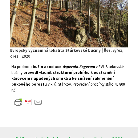
Evropsky významná lokalita Stárkovské bučiny
| Řez, výřez,
ořez | 2020
Na podporu
bučin asociace
Asperulo-Fagetum
v EVL Stárkovské
bučiny
provedl
vlastník
strukturní probírku k odstranění
kůrovcem napadených smrků a ke snížení zakmenění
bukového porostu
v k. ú. Stárkov. Provedení probírky stálo 46 800
Kč.