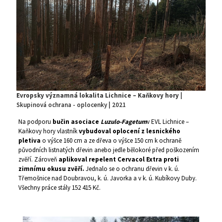
Evropsky významná lokalita Lichnice – Kaňkovy hory
|
Skupinová ochrana - oplocenky | 2021
Na podporu
bučin asociace
Luzulo-Fagetum
v EVL Lichnice –
Kaňkovy hory vlastník
vybudoval oplocení z lesnického
pletiva
o výšce 160 cm a ze dřeva o výšce 150 cm k ochraně
původních listnatých dřevin anebo jedle bělokoré před poškozením
zvěří. Zároveň
aplikoval repelent Cervacol Extra proti
zimnímu okusu zvěří.
Jednalo se o ochranu dřevin v k. ú.
Třemošnice nad Doubravou, k. ú. Javorka a v k. ú. Kubíkovy Duby.
Všechny práce stály 152 415 Kč.