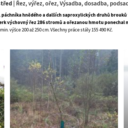
střed
| Řez, výřez, ořez, Výsadba, dosadba, podsa
 páchníka hnědého a dalších saproxylických druhů brouků
berk výchovný řez 286 stromů a ořezanou hmotu ponechal 
 min. výšce 200 až 250 cm. Všechny práce stály 155 490 Kč.