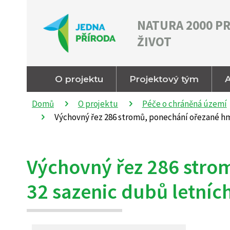
NATURA 2000 P
ŽIVOT
O projektu
Projektový tým
A
Domů
O projektu
Péče o chráněná území
Výchovný řez 286 stromů, ponechání ořezané hmo
Výchovný řez 286 stro
32 sazenic dubů letních