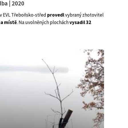
dba | 2020
v EVL Třeboňsko-střed
provedl
vybraný zhotovitel
na místě
. Na uvolněných plochách
vysadil 32