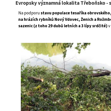
Evropsky významná lokalita Třeboňsko - 
Na podporu
stavu populace tesaříka obrovského,
na hrázích rybníků Nový Vdovec, Ženich a Rožm
sazenic (z toho 29 dubů letních a 3 lípy srdčité)
v