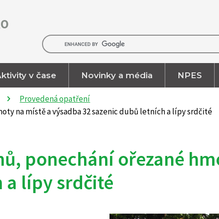
RO
ktivity v čase
Novinky a média
NPES
Provedená opatření
ty na místě a výsadba 32 sazenic dubů letních a lípy srdčité
mů, ponechání ořezané hmo
 a lípy srdčité