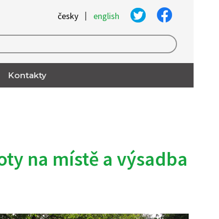
|
česky
english
Kontakty
ty na místě a výsadba