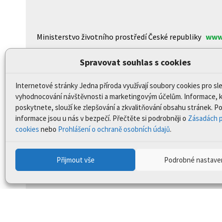
Ministerstvo životního prostředí České republiky
www
Agentura ochrany přírody a krajiny České republiky
ww
Spravovat souhlas s cookies
Centrum pro otázky životního prostředí Univerzity K
Internetové stránky Jedna příroda využívají soubory cookies pro sl
CzechGlobe – Ústav výzkumu globální změny Akademi
vyhodnocování návštěvnosti a marketingovým účelům. Informace, 
Biologické centrum AV ČR, v.v.i
www.upb.cas.cz/
poskytnete, slouží ke zlepšování a zkvalitňování obsahu stránek. 
informace jsou u nás v bezpečí. Přečtěte si podrobněji o
Zásadách p
cookies
nebo
Prohlášení o ochraně osobních údajů
.
Prohlášení o přístupnosti
Mapa stránek
Přijmout vše
Podrobné nastave