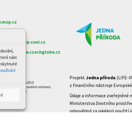
.mzp.cz
w.nature.cz
arlovy
www.czp.cuni.cz
edování,
e věd ČR
www.czechglobe.cz
které nám
Poskytnuté
oužívání
Projekt
Jedna příroda
(LIFE-I
Zásady cookies (EU)
z finančního nástroje Evropské 
Prohlášení o zásadách ochrany
osobních údajů
ní
Údaje a informace zveřejněné n
Ministerstva životního prostře
odpovědná za jakékoli použití 