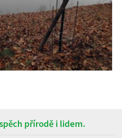
pěch přírodě i lidem.