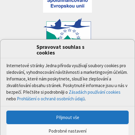
Spravovat souhlas s
cookies
Projekt
Jedna příroda
(LIFE-IP:N2K: Revisited,
LIFE17/IPE/CZ/000005) byl podpořen z finančního
Internetové stránky Jedna příroda využívají soubory cookies pro
nástroje Evropské unie LIFE.
sledování, vyhodnocování návštěvnosti a marketingovým účelům.
Údaje a informace zveřejněné na těchto stránkách
Informace, které nám poskytnete, slouží ke zlepšování a
vyjadřují názor či stanovisko pouze Ministerstva
zkvalitňování obsahu stránek. Poskytnuté informace jsou u nás v
životního prostředí a partnerů projektu. Evropská
bezpečí. Přečtěte si podrobněji o
Zásadách používání cookies
komise není odpovědná za jakékoli použití informací
nebo
Prohlášení o ochraně osobních údajů
.
zveřejněných na těchto stránkách.
Přijmout vše
© 2020 Ministerstvo životního prostředí | Všechna práva
vyhrazena.
Podrobné nastavení
Programováno:
Xcreative s.r.o.
| Webdesign:
2123design