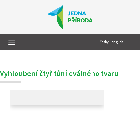
česky
|
english
Vyhloubení čtyř tůní oválného tvaru