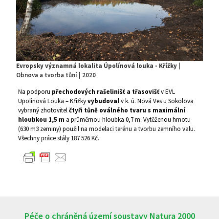
Evropsky významná lokalita Úpolínová louka - Křížky
|
Obnova a tvorba tůní | 2020
Na podporu
přechodových rašelinišť a třasovišť
v EVL
Upolínová Louka – Křížky
vybudoval
v k. ú. Nová Ves u Sokolova
vybraný zhotovitel
čtyři tůně oválného tvaru s maximální
hloubkou 1,5 m
a průměrnou hloubka 0,7 m. Vytěženou hmotu
(630 m3 zeminy) použil na modelaci terénu a tvorbu zemního valu.
Všechny práce stály 187 526 Kč.
Péče o chráněná území soustavy Natura 2000