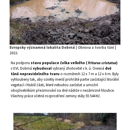
Evropsky významná lokalita Dobrná
| Obnova a tvorba tůní |
2021
Na podporu
stavu populace čolka velkého (
Triturus cristatus
)
v EVL Dobrná
vybudoval
vybraný zhotovitel v k. ú. Ovesná
dvě
tůně nepravidelného tvaru
o rozměrech 12 x 7 m a 12 x 6 m. Byly
vyhloubeny tak, aby vznikly menší prohřáté partie zarůstající litorální
vegetací i hlubší části, které nebudou zarůstat a umožní
obojživelníkům přezimování na dně nádrže v nezámrzné hloubce.
Všechny práce včetně rozprostření zeminy stály 55 544 Kč.