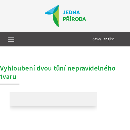
česky
|
english
Vyhloubení dvou tůní nepravidelného
tvaru