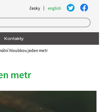
|
česky
english
Kontakty
mální hloubkou jeden metr
en metr