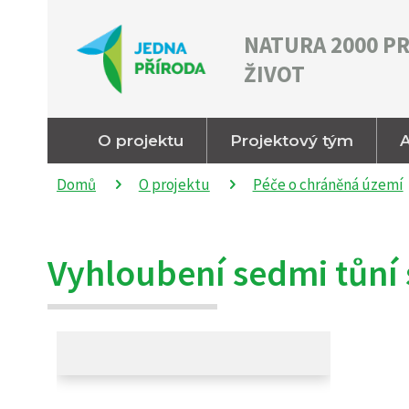
NATURA 2000 P
ŽIVOT
O projektu
Projektový tým
A
Domů
O projektu
Péče o chráněná území
Vyhloubení sedmi tůní