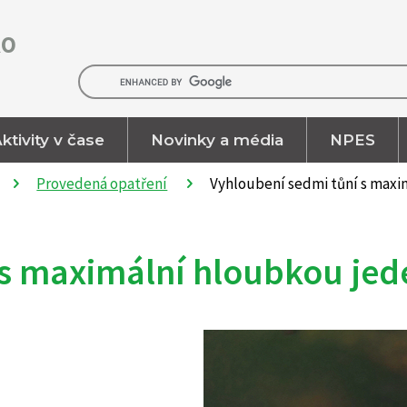
RO
ktivity v čase
Novinky a média
NPES
Provedená opatření
Vyhloubení sedmi tůní s maxi
 s maximální hloubkou jed