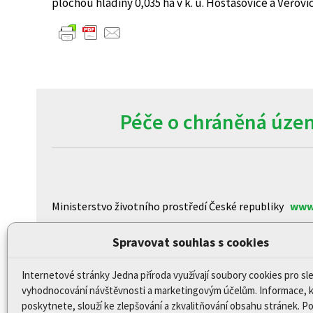
plochou hladiny 0,035 ha v k. ú. Hostašovice a Veřovic
Péče o chráněná územ
Ministerstvo životního prostředí České republiky
www
Agentura ochrany přírody a krajiny České republiky
ww
Spravovat souhlas s cookies
Centrum pro otázky životního prostředí Univerzity K
Internetové stránky Jedna příroda využívají soubory cookies pro sl
CzechGlobe – Ústav výzkumu globální změny Akademi
vyhodnocování návštěvnosti a marketingovým účelům. Informace, 
Biologické centrum AV ČR, v.v.i
www.upb.cas.cz/
poskytnete, slouží ke zlepšování a zkvalitňování obsahu stránek. 