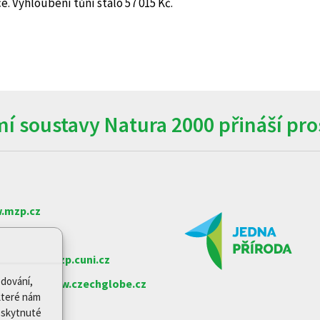
e. Vyhloubení tůní stálo 57 015 Kč.
í soustavy Natura 2000 přináší pros
.mzp.cz
w.nature.cz
arlovy
www.czp.cuni.cz
edování,
e věd ČR
www.czechglobe.cz
které nám
Poskytnuté