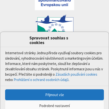
Spravovat souhlas s
cookies
Projekt
Jedna příroda
(LIFE-IP:N2K: Revisited,
LIFE17/IPE/CZ/000005) byl podpořen z finančního
Internetové stránky Jedna příroda využívají soubory cookies pro
nástroje Evropské unie LIFE.
sledování, vyhodnocování návštěvnosti a marketingovým účelům.
Údaje a informace zveřejněné na těchto stránkách
Informace, které nám poskytnete, slouží ke zlepšování a
vyjadřují názor či stanovisko pouze Ministerstva
zkvalitňování obsahu stránek. Poskytnuté informace jsou u nás v
životního prostředí a partnerů projektu. Evropská
bezpečí. Přečtěte si podrobněji o
Zásadách používání cookies
komise není odpovědná za jakékoli použití informací
nebo
Prohlášení o ochraně osobních údajů
.
zveřejněných na těchto stránkách.
Přijmout vše
© 2020 Ministerstvo životního prostředí | Všechna práva
vyhrazena.
Podrobné nastavení
Programováno:
Xcreative s.r.o.
| Webdesign:
2123design