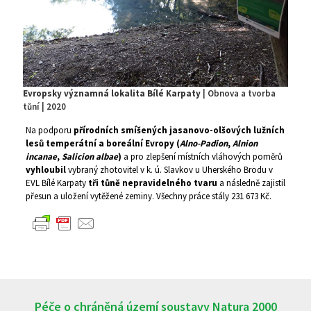
Evropsky významná lokalita Bílé Karpaty
| Obnova a tvorba
tůní | 2020
Na podporu
přírodních smíšených jasanovo­-olšových lužních
lesů temperátní a boreální Evropy (
Alno-Padion
,
Alnion
incanae
,
Salicion
albae
)
a pro zlepšení místních vláhových poměrů
vyhloubil
vybraný zhotovitel v k. ú. Slavkov u Uherského Brodu v
EVL Bílé Karpaty
tři tůně nepravidelného tvaru
a následně zajistil
přesun a uložení vytěžené zeminy. Všechny práce stály 231 673 Kč.
Péče o chráněná území soustavy Natura 2000