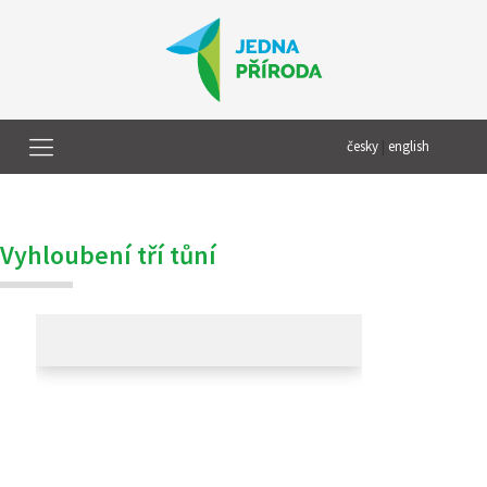
česky
|
english
Vyhloubení tří tůní