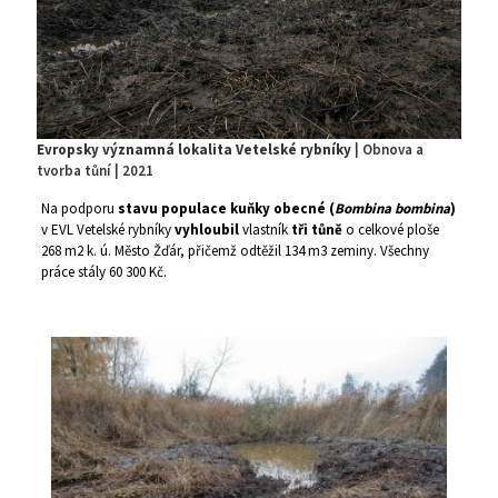
Evropsky významná lokalita Vetelské rybníky
| Obnova a
tvorba tůní | 2021
Na podporu
stavu populace kuňky obecné (
Bombina bombina
)
v EVL Vetelské rybníky
vyhloubil
vlastník
tři tůně
o celkové ploše
268 m2 k. ú. Město Žďár, přičemž odtěžil 134 m3 zeminy. Všechny
práce stály 60 300 Kč.