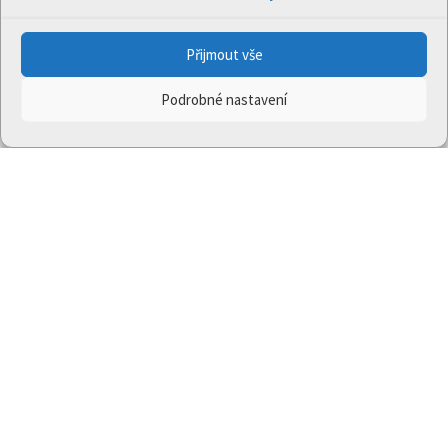
Přijmout vše
Podrobné nastavení
Projekt
Jedna příroda
(LIFE-IP:N2K: Revisited,
LIFE17/IPE/CZ/000005) byl podpořen z finančního
nástroje Evropské unie LIFE.
Údaje a informace zveřejněné na těchto stránkách
vyjadřují názor či stanovisko pouze Ministerstva
životního prostředí a partnerů projektu. Evropská
komise není odpovědná za jakékoli použití informací
zveřejněných na těchto stránkách.