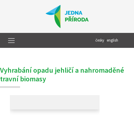
česky
|
english
Vyhrabání opadu jehličí a nahromaděné
travní biomasy