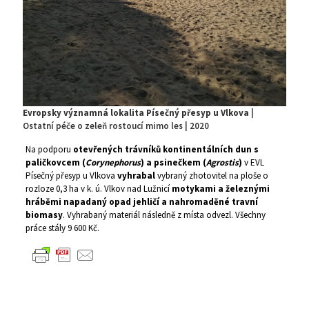
Evropsky významná lokalita Písečný přesyp u Vlkova
|
Ostatní péče o zeleň rostoucí mimo les | 2020
Na podporu
otevřených trávníků kontinentálních dun s
paličkovcem (
Corynephorus
) a psinečkem (
Agrostis
)
v EVL
Písečný přesyp u Vlkova
vyhrabal
vybraný zhotovitel na ploše o
rozloze 0,3 ha v k. ú. Vlkov nad Lužnicí
motykami a železnými
hráběmi napadaný opad jehličí a nahromaděné travní
biomasy
. Vyhrabaný materiál následně z místa odvezl. Všechny
práce stály 9 600 Kč.