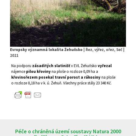
Evropsky významná lokalita Žehuňsko
| Řez, výřez, ořez, Seč |
2021
Na podporu
zásaditých slatinišť
v EVL Žehuňsko
vyřezal
nájemce
pilou křoviny
na ploše o rozloze 0,09 ha a
křovinořezem posekal travní porost a rákosiny
na ploše
o rozloze 0,18 ha v k. ú. Žehuň. Všechny práce stály 23 340 Kč.
Péče o chráněná území soustavy Natura 2000