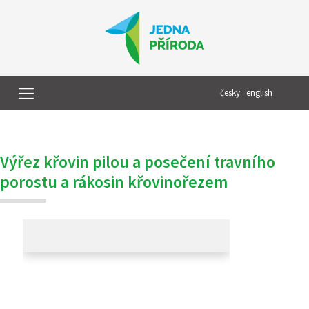
česky
|
english
Výřez křovin pilou a posečení travního
porostu a rákosin křovinořezem