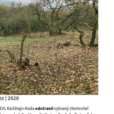
ez | 2020
EVL Karlštejn-Koda
odstranil
vybraný zhotovitel