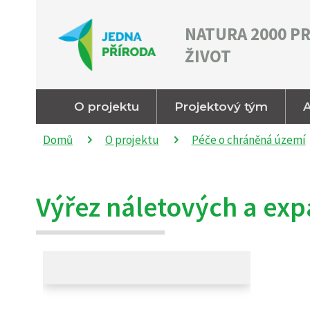
NATURA 2000 P
ŽIVOT
O projektu
Projektový tým
A
Domů
O projektu
Péče o chráněná území
Výřez náletových a exp