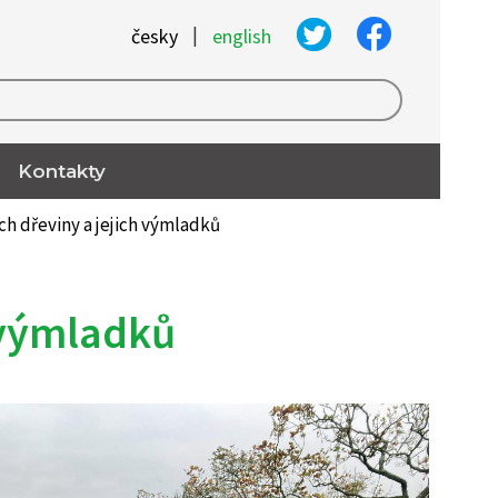
|
česky
english
Kontakty
ch dřeviny a jejich výmladků
 výmladků