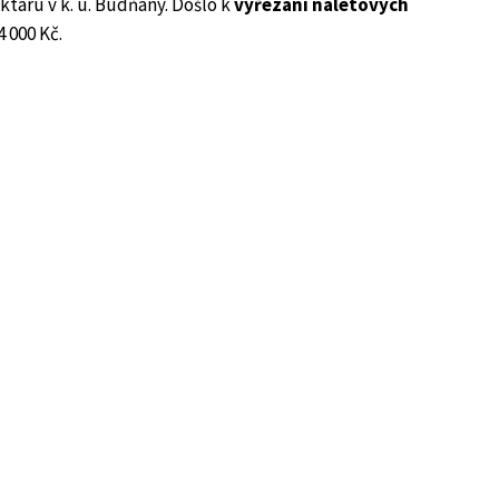
ktaru v k. ú. Budňany. Došlo k
vyřezání náletových
4 000 Kč.