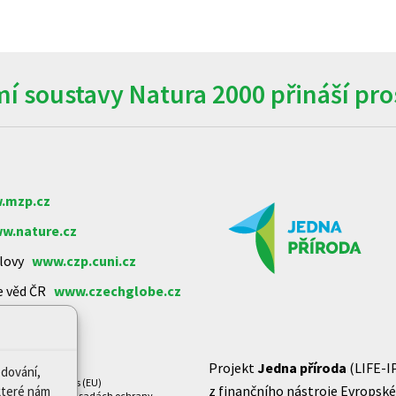
í soustavy Natura 2000 přináší pros
.mzp.cz
w.nature.cz
arlovy
www.czp.cuni.cz
e věd ČR
www.czechglobe.cz
Projekt
Jedna příroda
(LIFE-I
edování,
Zásady cookies (EU)
z finančního nástroje Evropské 
které nám
Prohlášení o zásadách ochrany