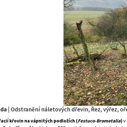
oda
| Odstranění náletových dřevin, Řez, výřez, oř
acií křovin na vápnitých podložích (
Festuco-Brometalia
)
v 