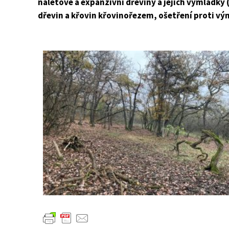
náletové a expanzivní dřeviny a jejich výmladky 
dřevin a křovin křovinořezem, ošetření proti v