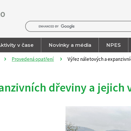
RO
ktivity v čase
Novinky a média
NPES
Provedená opatření
Výřez náletových a expanzivní
anzivních dřeviny a jejich