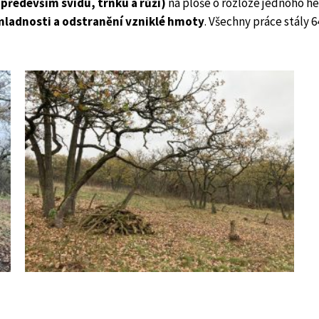
(především svídu, trnku a růži)
na ploše o rozloze jednoho he
ýmladnosti a odstranění vzniklé hmoty
. Všechny práce stály 6