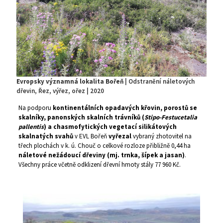
Evropsky významná lokalita Bořeň
| Odstranění náletových
dřevin, Řez, výřez, ořez | 2020
Na podporu
kontinentálních opadavých křovin, porostů se
skalníky, panonských skalních trávníků (
Stipo-Festucetalia
pallentis
) a chasmofytických vegetací silikátových
skalnatých svahů
v EVL Bořeň
vyřezal
vybraný zhotovitel na
třech plochách v k. ú. Chouč o celkové rozloze přibližně 0,44 ha
náletové nežádoucí dřeviny (mj. trnka, šípek a jasan)
.
Všechny práce včetně odklizení dřevní hmoty stály 77 960 Kč.