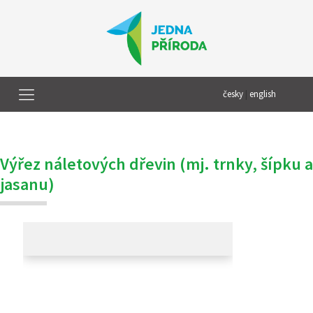
česky
|
english
Výřez náletových dřevin (mj. trnky, šípku a
jasanu)