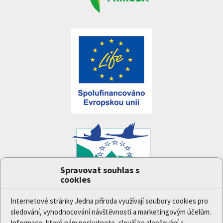
Spravovat souhlas s
cookies
Projekt
Jedna příroda
(LIFE-IP:N2K: Revisited,
LIFE17/IPE/CZ/000005) byl podpořen z finančního
Internetové stránky Jedna příroda využívají soubory cookies pro
nástroje Evropské unie LIFE.
sledování, vyhodnocování návštěvnosti a marketingovým účelům.
Údaje a informace zveřejněné na těchto stránkách
Informace, které nám poskytnete, slouží ke zlepšování a