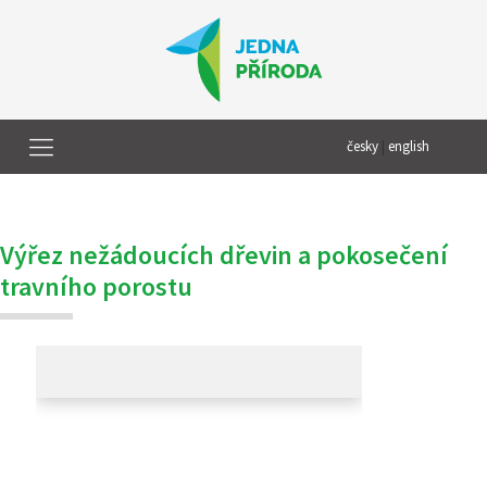
česky
|
english
Výřez nežádoucích dřevin a pokosečení
travního porostu