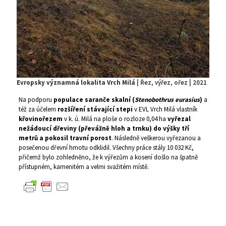
Evropsky významná lokalita Vrch Milá
| Řez, výřez, ořez | 2021
Na podporu
populace saranče skalní (
Stenobothrus eurasius
)
a
též za účelem
rozšíření stávající stepi
v EVL Vrch Milá vlastník
křovinořezem
v k. ú. Milá na ploše o rozloze 0,04 ha
vyřezal
nežádoucí dřeviny (převážně hloh a trnku) do výšky tří
metrů a pokosil travní porost
. Následně veškerou vyřezanou a
posečenou dřevní hmotu odklidil. Všechny práce stály 10 032 Kč,
přičemž bylo zohledněno, že k výřezům a kosení došlo na špatně
přístupném, kamenitém a velmi svažitém místě.