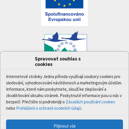
Spravovat souhlas s
cookies
Projekt
Jedna příroda
(LIFE-IP:N2K: Revisited,
LIFE17/IPE/CZ/000005) byl podpořen z finančního
Internetové stránky Jedna příroda využívají soubory cookies pro
nástroje Evropské unie LIFE.
sledování, vyhodnocování návštěvnosti a marketingovým účelům.
Údaje a informace zveřejněné na těchto stránkách
Informace, které nám poskytnete, slouží ke zlepšování a
vyjadřují názor či stanovisko pouze Ministerstva
zkvalitňování obsahu stránek. Poskytnuté informace jsou u nás v
životního prostředí a partnerů projektu. Evropská
bezpečí. Přečtěte si podrobněji o
Zásadách používání cookies
komise není odpovědná za jakékoli použití informací
nebo
Prohlášení o ochraně osobních údajů
.
zveřejněných na těchto stránkách.
Přijmout vše