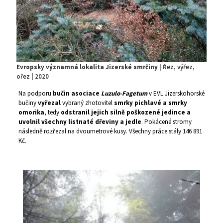
Evropsky významná lokalita Jizerské smrčiny
| Řez, výřez,
ořez | 2020
Na podporu
bučin asociace
Luzulo-Fagetum
v EVL Jizerskohorské
bučiny
vyřezal
vybraný zhotovitel
smrky pichlavé a smrky
omorika
, tedy
odstranil jejich silně poškozené jedince a
uvolnil všechny listnaté dřeviny a jedle
. Pokácené stromy
následně rozřezal na dvoumetrové kusy. Všechny práce stály 146 891
Kč.