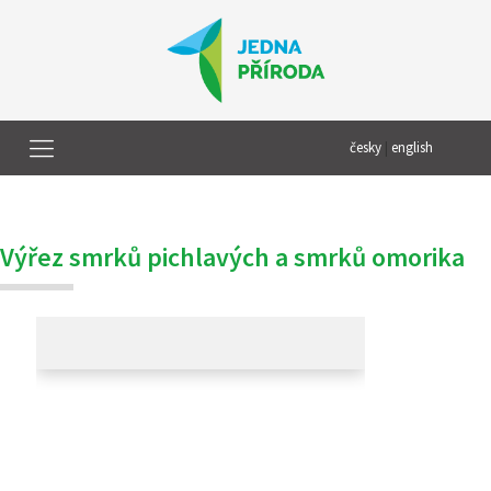
česky
|
english
Výřez smrků pichlavých a smrků omorika