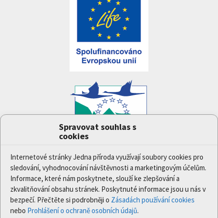
Spravovat souhlas s
cookies
Projekt
Jedna příroda
(LIFE-IP:N2K: Revisited,
LIFE17/IPE/CZ/000005) byl podpořen z finančního
Internetové stránky Jedna příroda využívají soubory cookies pro
nástroje Evropské unie LIFE.
sledování, vyhodnocování návštěvnosti a marketingovým účelům.
Údaje a informace zveřejněné na těchto stránkách
Informace, které nám poskytnete, slouží ke zlepšování a
vyjadřují názor či stanovisko pouze Ministerstva
zkvalitňování obsahu stránek. Poskytnuté informace jsou u nás v
životního prostředí a partnerů projektu. Evropská
bezpečí. Přečtěte si podrobněji o
Zásadách používání cookies
komise není odpovědná za jakékoli použití informací
nebo
Prohlášení o ochraně osobních údajů
.
zveřejněných na těchto stránkách.