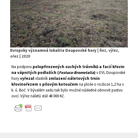
Evropsky významná lokalita Doupovské hory
| Řez, výřez,
ořez | 2020
Na podporu
polopřirozených suchých trávníků a facií křovin
na vápnitých podložích (
Festuco-Brometalia
)
v EVL Doupovské
hory
vyřezal
vlastník
zmlazení náletových trnin
křovinořezem s pilovým kotoučem
na ploše o rozloze 1,2 ha v
k. ú. Boč. V bývalém sadu tak bylo možné následně obnovit pastvu
ovcí. Výřez náletů stál 48 000 Kč.