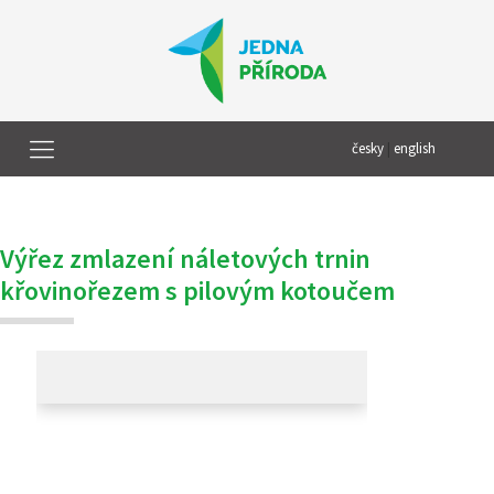
česky
|
english
Výřez zmlazení náletových trnin
křovinořezem s pilovým kotoučem