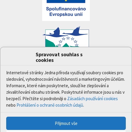
Spravovat souhlas s
cookies
Projekt
Jedna příroda
(LIFE-IP:N2K: Revisited,
LIFE17/IPE/CZ/000005) byl podpořen z finančního
Internetové stránky Jedna příroda využívají soubory cookies pro
nástroje Evropské unie LIFE.
sledování, vyhodnocování návštěvnosti a marketingovým účelům.
Údaje a informace zveřejněné na těchto stránkách
Informace, které nám poskytnete, slouží ke zlepšování a
vyjadřují názor či stanovisko pouze Ministerstva
zkvalitňování obsahu stránek. Poskytnuté informace jsou u nás v
životního prostředí a partnerů projektu. Evropská
bezpečí. Přečtěte si podrobněji o
Zásadách používání cookies
komise není odpovědná za jakékoli použití informací
nebo
Prohlášení o ochraně osobních údajů
.
zveřejněných na těchto stránkách.
Přijmout vše
© 2020 Ministerstvo životního prostředí | Všechna práva