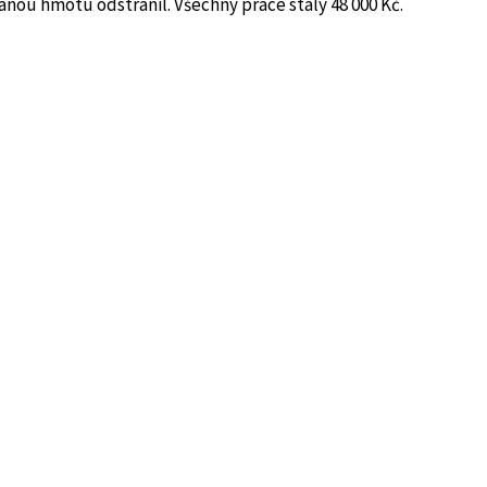
anou hmotu odstranil. Všechny práce stály 48 000 Kč.