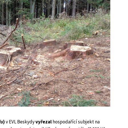
is
)
v EVL Beskydy
vyřezal
hospodařící subjekt na