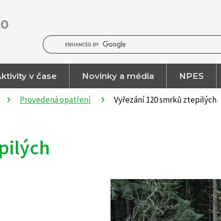
RO
ktivity v čase
Novinky a média
NPES
Provedená opatření
Vyřezání 120 smrků ztepilých
pilých