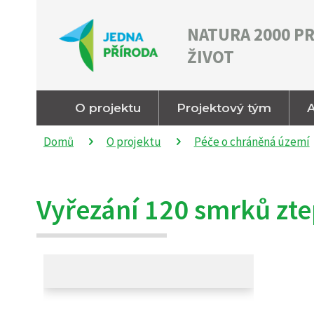
NATURA 2000 P
ŽIVOT
O projektu
Projektový tým
A
Domů
O projektu
Péče o chráněná území
Vyřezání 120 smrků zte