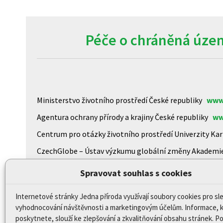
Péče o chráněná územ
Ministerstvo životního prostředí České republiky
www
Agentura ochrany přírody a krajiny České republiky
ww
Centrum pro otázky životního prostředí Univerzity K
CzechGlobe – Ústav výzkumu globální změny Akademi
Biologické centrum AV ČR, v.v.i
www.upb.cas.cz/
Spravovat souhlas s cookies
Internetové stránky Jedna příroda využívají soubory cookies pro sl
Prohlášení o přístupnosti
vyhodnocování návštěvnosti a marketingovým účelům. Informace, 
Mapa stránek
poskytnete, slouží ke zlepšování a zkvalitňování obsahu stránek. 