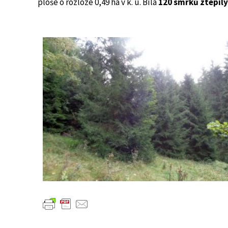
ploše o rozloze 0,49 ha v k. ú. Bílá
120 smrků ztepil