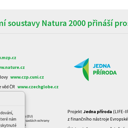
í soustavy Natura 2000 přináší pros
.mzp.cz
w.nature.cz
arlovy
www.czp.cuni.cz
e věd ČR
www.czechglobe.cz
Projekt
Jedna příroda
(LIFE-I
edování,
Zásady cookies (EU)
z finančního nástroje Evropské 
které nám
Prohlášení o zásadách ochrany
Poskytnuté
osobních údajů