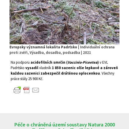
Evropsky významná lokalita Padrťsko
| Individuální ochrana
proti zvěři, Výsadba, dosadba, podsadba | 2021
Na podporu
acidofilních smrčin (
Vaccinio-Piceetea
)
v EVL
Padrťsko
vysadil
vlastník
1 850 sazenic olše lepkavé a zároveň
každou sazenici zabezpečil drátěnou oplocenkou
. Všechny
práce stály 25 900 Kč.
Péče o chráněná území soustavy Natura 2000