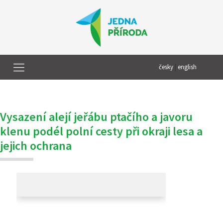
česky
|
english
Vysazení alejí jeřábu ptačího a javoru
klenu podél polní cesty při okraji lesa a
jejich ochrana