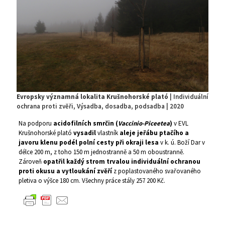
Evropsky významná lokalita Krušnohorské plató
| Individuální
ochrana proti zvěři, Výsadba, dosadba, podsadba | 2020
Na podporu
acidofilních smrčin (
Vaccinio-Piceetea
)
v EVL
Krušnohorské plató
vysadil
vlastník
aleje jeřábu ptačího a
javoru klenu podél polní cesty při okraji lesa
v k. ú. Boží Dar v
délce 200 m, z toho 150 m jednostranně a 50 m oboustranně.
Zároveň
opatřil každý strom trvalou individuální ochranou
proti okusu a vytloukání zvěří
z poplastovaného svařovaného
pletiva o výšce 180 cm. Všechny práce stály 257 200 Kč.