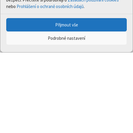
nebo
Prohlášení o ochraně osobních údajů
.
Přijmout vše
Podrobné nastavení
Projekt
Jedna příroda
(LIFE-IP:N2K: Revisited,
LIFE17/IPE/CZ/000005) byl podpořen z finančního
nástroje Evropské unie LIFE.
Údaje a informace zveřejněné na těchto stránkách
vyjadřují názor či stanovisko pouze Ministerstva
životního prostředí a partnerů projektu. Evropská
komise není odpovědná za jakékoli použití informací
zveřejněných na těchto stránkách.