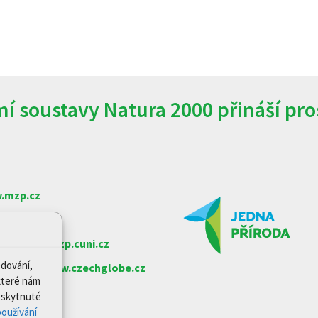
í soustavy Natura 2000 přináší pros
.mzp.cz
w.nature.cz
arlovy
www.czp.cuni.cz
edování,
e věd ČR
www.czechglobe.cz
které nám
Poskytnuté
oužívání