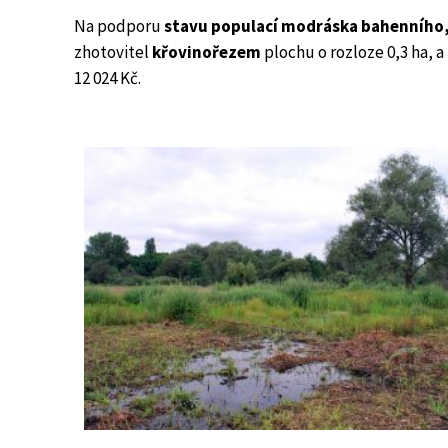
Na podporu
stavu populací modráska bahenního,
zhotovitel
křovinořezem
plochu o rozloze 0,3 ha, a
12 024 Kč.