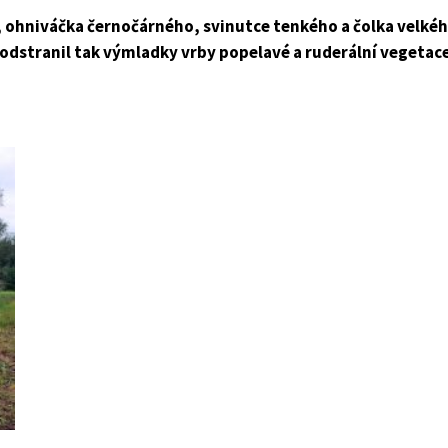
 ohniváčka černočárného, svinutce tenkého a čolka velké
odstranil tak výmladky vrby popelavé a ruderální vegetac