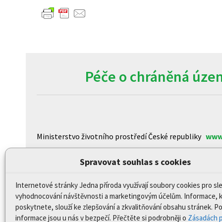
Péče o chráněná územ
Ministerstvo životního prostředí České republiky
www
Agentura ochrany přírody a krajiny České republiky
ww
Spravovat souhlas s cookies
Centrum pro otázky životního prostředí Univerzity K
Internetové stránky Jedna příroda využívají soubory cookies pro sl
CzechGlobe – Ústav výzkumu globální změny Akademi
vyhodnocování návštěvnosti a marketingovým účelům. Informace, 
Biologické centrum AV ČR, v.v.i
www.upb.cas.cz/
poskytnete, slouží ke zlepšování a zkvalitňování obsahu stránek. 
informace jsou u nás v bezpečí. Přečtěte si podrobněji o
Zásadách p