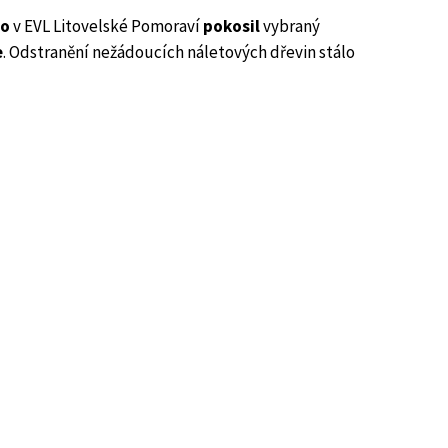
ho
v EVL Litovelské Pomoraví
pokosil
vybraný
e
. Odstranění nežádoucích náletových dřevin stálo