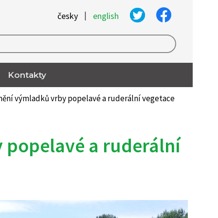
|
česky
english
Kontakty
nění výmladků vrby popelavé a ruderální vegetace
 popelavé a ruderální