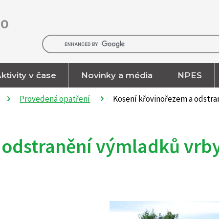
RO
ktivity v čase
Novinky a média
NPES
Provedená opatření
Kosení křovinořezem a odstra
 odstranění výmladků vrby