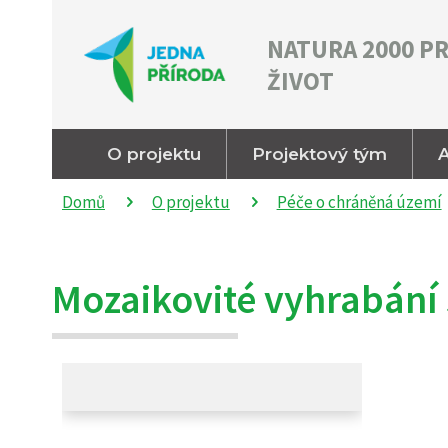
NATURA 2000 P
ŽIVOT
O projektu
Projektový tým
A
Domů
O projektu
Péče o chráněná území
Mozaikovité vyhrabání