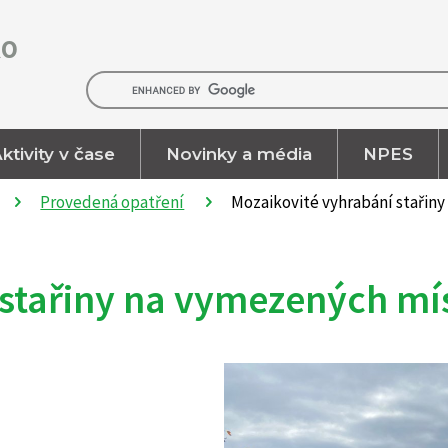
RO
ktivity v čase
Novinky a média
NPES
Provedená opatření
Mozaikovité vyhrabání stařin
 stařiny na vymezených mí