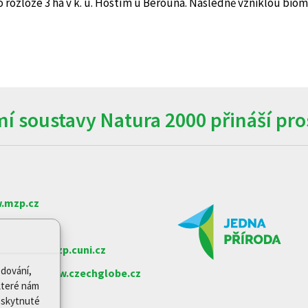
 rozloze 3 ha v k. ú. Hostím u Berouna. Následně vzniklou bioma
í soustavy Natura 2000 přináší pros
.mzp.cz
w.nature.cz
arlovy
www.czp.cuni.cz
edování,
e věd ČR
www.czechglobe.cz
které nám
Poskytnuté