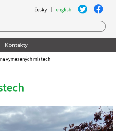
|
česky
english
Kontakty
y na vymezených místech
stech