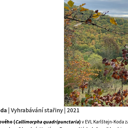
oda
| Vyhrabávání stařiny | 2021
ového (
Callimorpha quadripunctaria
)
v EVL Karlštejn-Koda za