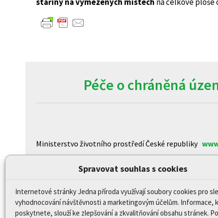
stařiny na vymezených místech
na celkové ploše o
Péče o chráněná územ
Ministerstvo životního prostředí České republiky
www
Agentura ochrany přírody a krajiny České republiky
ww
Spravovat souhlas s cookies
Centrum pro otázky životního prostředí Univerzity K
Internetové stránky Jedna příroda využívají soubory cookies pro sl
CzechGlobe – Ústav výzkumu globální změny Akademi
vyhodnocování návštěvnosti a marketingovým účelům. Informace, 
Biologické centrum AV ČR, v.v.i
www.upb.cas.cz/
poskytnete, slouží ke zlepšování a zkvalitňování obsahu stránek. 