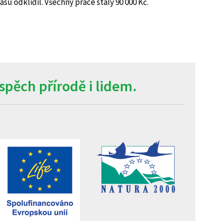
su odklidil. Všechny práce stály 90 000 Kč.
pěch přírodě i lidem.