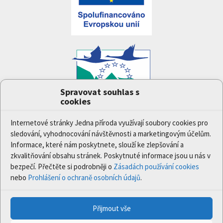
Spravovat souhlas s
cookies
Projekt
Jedna příroda
(LIFE-IP:N2K: Revisited,
LIFE17/IPE/CZ/000005) byl podpořen z finančního
Internetové stránky Jedna příroda využívají soubory cookies pro
nástroje Evropské unie LIFE.
sledování, vyhodnocování návštěvnosti a marketingovým účelům.
Údaje a informace zveřejněné na těchto stránkách
Informace, které nám poskytnete, slouží ke zlepšování a
vyjadřují názor či stanovisko pouze Ministerstva
zkvalitňování obsahu stránek. Poskytnuté informace jsou u nás v
životního prostředí a partnerů projektu. Evropská
bezpečí. Přečtěte si podrobněji o
Zásadách používání cookies
komise není odpovědná za jakékoli použití informací
nebo
Prohlášení o ochraně osobních údajů
.
zveřejněných na těchto stránkách.
Přijmout vše
© 2020 Ministerstvo životního prostředí | Všechna práva