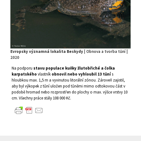
Evropsky významná lokalita Beskydy
| Obnova a tvorba tůní |
2020
Na podporu
stavu populace kuňky žlutobřiché a čolka
karpatského
vlastník
obnovil nebo vyhloubil 13 tůní
s
hloubkou max. 1,5 m a vyvinutou litorální zónou. Zároveň zajistil,
aby byl výkopek z tůní uložen pod tůněmi mimo odtokovou část v
podobě hromad nebo rozprostřen do plochy o max. výšce vrstvy 10
cm. Všechny práce stály 108 000 Kč.